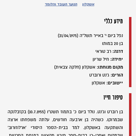
אשקלון
הנוער העובד והלומד
מידע כללי
נפל ביום י' באייר תשל"ה (21/04/1975)
בן 20 במותו
דרגה:
רב טוראי
יחידה:
חיל שריון
מקום מנוחתו:
אשקלון (חלקה צבאית)
הורים:
ג'נט ורוברט
יישובים:
אשקלון
סיפור חייו
בן רוברט וג'נט. נולד ביום כ' בתמוז תשט"ו (10.7.1955) בקזבלנקה
שבמרוקו. כשהיה בן ארבעה חודשים, עלתה משפחתו ארצה
והשתקעה באשקלון. למד בבית-הספר היסודי 'ארלוזורוב'
שבמקום ואחרי-כן בבית-ספר תיכון מקצועי במגמת החרטות.