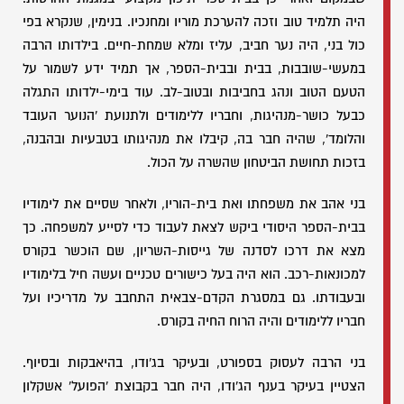
היה תלמיד טוב וזכה להערכת מוריו ומחנכיו. בנימין, שנקרא בפי
כול בני, היה נער חביב, עליז ומלא שמחת-חיים. בילדותו הרבה
במעשי-שובבות, בבית ובבית-הספר, אך תמיד ידע לשמור על
הטעם הטוב ונהג בחביבות ובטוב-לב. עוד בימי-ילדותו התגלה
כבעל כושר-מנהיגות, וחבריו ללימודים ולתנועת 'הנוער העובד
והלומד', שהיה חבר בה, קיבלו את מנהיגותו בטבעיות ובהבנה,
בזכות תחושת הביטחון שהשרה על הכול.
בני אהב את משפחתו ואת בית-הוריו, ולאחר שסיים את לימודיו
בבית-הספר היסודי ביקש לצאת לעבוד כדי לסייע למשפחה. כך
מצא את דרכו לסדנה של גייסות-השריון, שם הוכשר בקורס
למכונאות-רכב. הוא היה בעל כישורים טכניים ועשה חיל בלימודיו
ובעבודתו. גם במסגרת הקדם-צבאית התחבב על מדריכיו ועל
חבריו ללימודים והיה הרוח החיה בקורס.
בני הרבה לעסוק בספורט, ובעיקר בג'ודו, בהיאבקות ובסיוף.
הצטיין בעיקר בענף הג'ודו, היה חבר בקבוצת 'הפועל' אשקלון