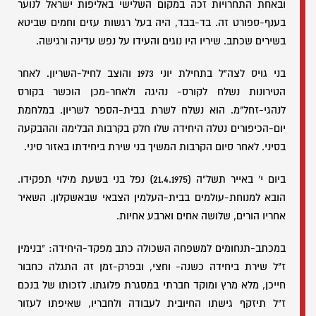
ובאחת התחרויות זכה במקום השלישי באליפות ישראל לנוער
בענף-ספורט זה. בד-בבד, היה בעל רגשות עזים וחמים שביטא
בשירים שכתב. שיריו היו נוגים והעידו על נפש עדינה ורגישה.
בני גויס לצה"ל בתחילת יוני 1973 והוצב לחיל-השריון. לאחר
הטירונות נשלח לקורס- נהיגה ולאחר-מכן הוכשר בקורס
לנהגי-זחל"מ. הוא נשלח לשרת בבית-הספר לשריון. במלחמת
יום-הכיפורים נטלה היחידה שלו חלק בקרבות הבלימה וההבקעה
בסיני. לאחר סיום הקרבות המשיך בני שירת ביחידתו באזור סיני.
ביום י' באייר תשל"ה (21.4.1975) נפל בני בשעת מילוי תפקידו.
הובא למנוחת-עולמים בבית-העלמין הצבאי שבאשקלון. השאיר
אחריו הורים, שלושה אחים וארבע אחיות.
במכתב-תנחומים למשפחה השכולה כתב מפקד-היחידה: "בנימין
ז"ל שירת ביחידה כשנה- וחצי, ובפרק-זמן זה התגלה כחבור
חייכן, מלא מרץ ומוקד חברתי במסגרת פלוגתו. לזכותו של בנכם
ז"ל תיזקף גישתו החיובית לעבודה ולחבריו, שאיפתו לעזור