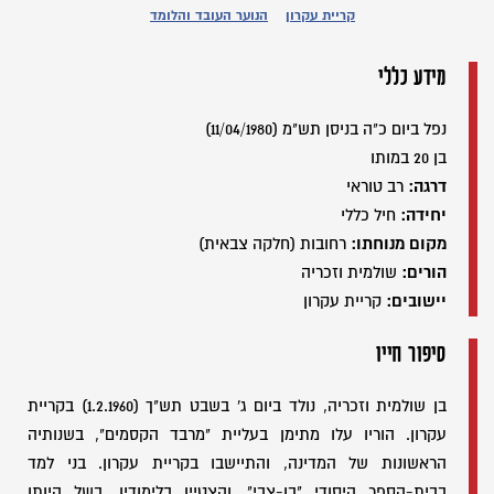
קריית עקרון
הנוער העובד והלומד
מידע כללי
נפל ביום כ"ה בניסן תש"מ (11/04/1980)
בן 20 במותו
דרגה:
רב טוראי
יחידה:
חיל כללי
מקום מנוחתו:
רחובות (חלקה צבאית)
הורים:
שולמית וזכריה
יישובים:
קריית עקרון
סיפור חייו
בן שולמית וזכריה, נולד ביום ג' בשבט תש"ך (1.2.1960) בקריית
עקרון. הוריו עלו מתימן בעליית "מרבד הקסמים", בשנותיה
הראשונות של המדינה, והתיישבו בקריית עקרון. בני למד
בבית-הספר היסודי "בן-צבי", והצטיין בלימודיו. בשל היותו