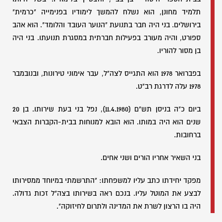
תלמיד מחונן, הוא נשלח להמשך לימודיו בפנימייה "כרמית"
בירושלים. בני היה חבר בתנועת "הנוער העובד והלומד". הוא אהב
ספורט, והיה מעורב בפעילות חברתית במסגרת תנועתו. בני היה
בן מסור להוריו.
בפברואר 1978 הוא התגייס לצה"ל, עבר אימוני טירונות, ובנובמבר
1978 עלה לדרגת רב"ט.
ביום כ"ה בניסן תש"ם (11.4.1980), נפל בני בעת שירותו. בן 20
שנים הוא היה במותו. הוא הובא למנוחות בבית-הקברות הצבאי
ברחובות.
בני השאיר אחריו הורים ושני אחים.
מפקד יחידתו כתב עליו למשפחתו: "התרשמתי במיוחד ממסירותו
לבצע את המוטל עליו. בנכם ראה בשירותו בצה"ל זכות גדולה.
היה בו הרצון לשרת את המדינה ולתרום לחיזוקה".