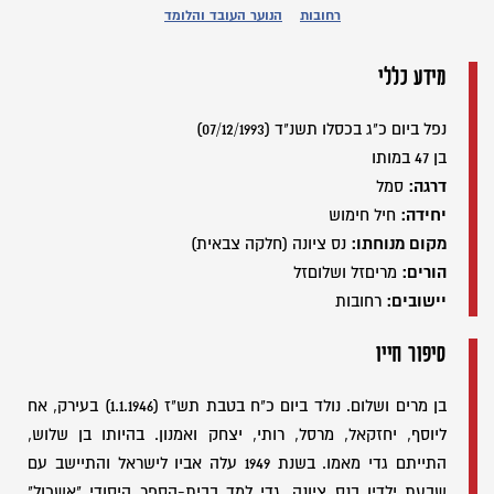
רחובות
הנוער העובד והלומד
מידע כללי
נפל ביום כ"ג בכסלו תשנ"ד (07/12/1993)
בן 47 במותו
דרגה:
סמל
יחידה:
חיל חימוש
מקום מנוחתו:
נס ציונה (חלקה צבאית)
הורים:
מריםזל ושלוםזל
יישובים:
רחובות
סיפור חייו
בן מרים ושלום. נולד ביום כ"ח בטבת תש"ז (1.1.1946) בעירק, אח
ליוסף, יחזקאל, מרסל, רותי, יצחק ואמנון. בהיותו בן שלוש,
התייתם גדי מאמו. בשנת 1949 עלה אביו לישראל והתיישב עם
שבעת ילדיו בנס ציונה. גדי למד בבית-הספר היסודי "אשכול"