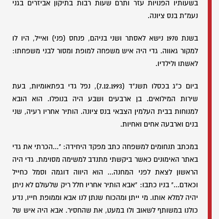
בשעותיו הפנויות עזר ותרם שעות רבות בתיקון אביזרים בגני
נעמ"ת בנס ציונה.
בשנת 1970 נישא לאסתר ושני בניהם, פנחס (פני) ואייל, היו לו
למקור גאווה. גדי היה איש משפחה למופת ומסור לבני משפחתו:
לאשתו ולילדיו.
ביום כ"ג בכסלו תשנ"ד (7.12.1993), נפל גדי בפתאומיות, בעת
שירות המילואים. בן ארבעים ושבע היה בנופלו. הוא הובא
למנוחות בבית העלמין הצבאי בנס ציונה. הותיר אחריו רעיה, שני
בנים וארבעה אחים ואחיות.
במכתב תנחומים למשפחה כתב מפקד היחידה: "...הכרתי את גדי
באתר האימונים כאשר ביקשתי מתנדב למשימה מסוימת. גדי היה
הראשון לצאת לפני המחנה... הוא היווה דוגמה וסמל כחייל
וכאדם..." בניו כתבו: "אבא הותיר אחריו חלל ריק שלעולם לא ניתן
יהיה למלא אותו. מי ייתן ומהכוח שנתן לנו אבא וממופת חייו, נדע
כולנו במשותף לשאוב ולו במעט, את שהחסיר. אבא היה איש של