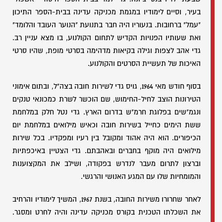
בעיר, וסיים לימודיו במגמת מכניקה עדינה בבית-הספר התיכון
"עמל" ברחובות. בנעוריו היה חבר בתנועת "הנוער העובד והלומד"
ואת שעותיו הפנויות הקדיש לתחום הקולנוע, בו מצא עניין רב.
גדי אהב לצפות וגילה בקיאות מדהימה בסרטי מופת, שהיו סרטי
האיכות של תעשיית הסרטים והקולנוע.
בסוף חודש מאי 1964, גויס גדי לשירות חובה בצה"ל, ובתום אימוני
הטירונות הוצב לחיל-החימוש, שם הוכשר לשרת כמכונאי טנקים
ונגמ"שים בפלוגת חרמ"ש בדרום הארץ. גדי נטל חלק במלחמת
ששת הימים כחייל בשירות חובה וכאיש מילואים במלחמת יום
הכיפורים. הוא היה אהוד ומקובל בין רעיו ומפקדיו. בכל שירות
מילואים היה מוקף בחברים ובאהבתם. גדי הצטיין באיכפתיות
וברצון לתרום מעבר לנדרש בפקודה, ושילב את המקצוענות
והמומחיות שלו עם המגע האנושי והרגשי.
לאחר שחרורו משירות החובה, בשנת 1967, המשיך לימודיו והרחיב
את השכלתו הטכנית בקורס מכניקה עדינה והיה לחרט ומסגר.