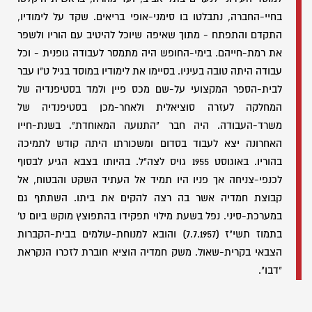
בחיי-החברה, נתבלטו בו סימני-אופי בריאים. שקד על לימודיו,
התקדם והתפתח - מתוך שאיפה שיוכל להיטיב עם הוריו ולשפר
את רמת-חייהם. בימי-החופש היה מתמסר לעבודה גופנית - וכל
עבודה היתה טובה בעיניו. בסיימו את לימודיו במוסד בגיל ט"ו עבר
לבית-הספר המקצועי על-שם מכס פיין ולמד בסטיפנדיה של
המחלקה לעזרה סוציאלית ולאחר-מכן בסטיפנדיה של
משרד-העבודה. היה חבר "התנועה המאוחדת". בשנת-חייו
האחרונה יצא לעבוד בסדום ומשכורתו היתה קודש לתמיכה
בהוריו. באוגוסט 1955 גויס לצה"ל. בהיותו בצבא הגיע לבסוף
לכנפי-צניחה אך פניו היו תמיד אל העתיד השקט והבטוח, אל
קבוצת חמדיה אשר בה רצה להקים את ביתו. השתתף גם
במערכת-סיני. נפל בשעת מילוי תפקידו בהתפוצץ מוקש ביום ט'
בתמוז תשי"ז (7.7.1957) והובא למנוחת-עולמים בבית-הקברות
הצבאי בקרית-שאול. משק חמדיה הוציא חוברת לזכרו הנקראת
"דבו".