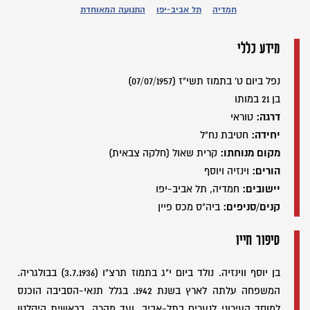
חמדיה
תל אביב-יפו
התנועה המאוחדת
מידע כללי
נפל ביום ט' בתמוז תשי"ז (07/07/1957)
בן 21 במותו
דרגה:
טוראי
יחידה:
חטיבת נח"ל
מקום מנוחתו:
קרית שאול (חלקה צבאית)
הורים:
וינזיה ויוסף
יישובים:
חמדיה, תל אביב-יפו
קנים/סניפים:
ביה"ס מכס פיין
סיפור חייו
בן יוסף ווינזיה. נולד ביום י"ג בתמוז תרצ"ו (3.7.1936) בבולגריה.
המשפחה עלתה לארץ בשנת 1942. בגלל תנאי-הסביבה הוכנס
למוסד העירוני לנערים בתל-אביב, ועד מהרה, בראשית היקלטו