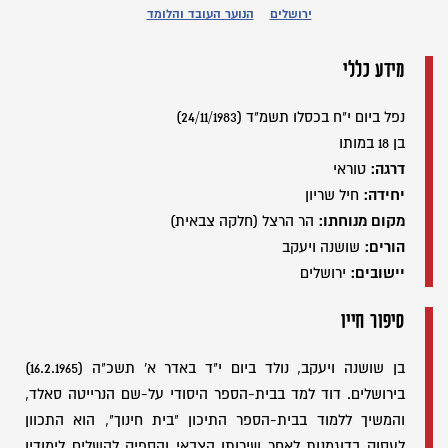
ירושלים
הנוער העובד והלומד
מידע כללי
נפל ביום י"ח בכסלו תשמ"ד (24/11/1983)
בן 18 במותו
דרגה:
טוראי
יחידה:
חיל שריון
מקום מנוחתו:
הר הרצל (חלקה צבאית)
הורים:
שושנה ויעקב
יישובים:
ירושלים
סיפור חייו
בן שושנה ויעקב, נולד ביום י"ד באדר א' תשכ"ה (16.2.1965)
בירושלים. דוד למד בבית-הספר היסודי על-שם הנרייטה סאלד,
והמשיך ללמוד בבית-הספר התיכון "בית חינוך", הוא התכוון
לעסוק בדוגמנות לאחר שירותו הצבאי והספיק להשלים לימודיו