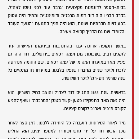
בבית-הספר לדוגמנות מקצועית "גרבו" עוד לפני גיוסו לצה"ל.
בקרב חבריו היה דוד דמות מרכזית ודומיננטית ותמיד היה עסוק
בפעילויות חברתיות שונות, הוא היה חניך בתנועת "הנוער העובד
והלומד" שם גם הדריך קבוצה צעירה.
במשך תקופה ארוכה עבד בהתנדבות וביוזמתו האישית עזר
לזקנים רבים בשכונות גונן ועמק רפאים בירושלים. דוד היה גם
פעיל מאד במועדון המקומי של עמק רפאים, שם הוקמה אנדרטה
לזכרו ולזכר שניים מחבריו שנפלו בלבנון. במועדון זה מתקיים כל
שנה טורניר קט-רגל לזכר השלושה.
בראשית שנת 1983 התגייס דוד לצה"ל והוצב בחיל השריון. הוא
היה גאה מאד בתפקידו כטען-קשר בטנק "המרכבה" ושאף להגיע
לקורס מ"כים ואח"כ לקורס קצינים.
מיד לאחר הטירונות הועברה כל היחידה ללבנון. זמן קצר לאחר
מכן הוכש דוד על ידי נחש ושוחרר למספר ימים. הוא החליט