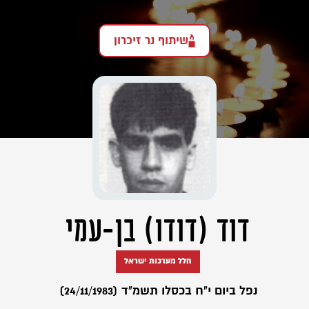
שיתוף נר זיכרון
דוד (דודו) בן-עמי
חלל מערכות ישראל
נפל ביום י"ח בכסלו תשמ"ד (24/11/1983)