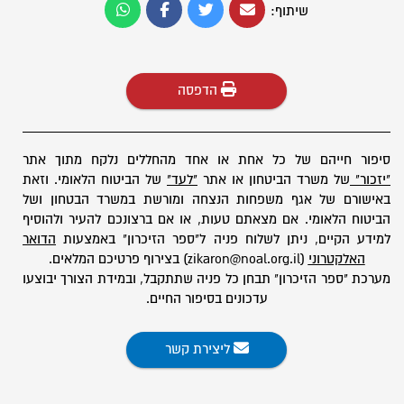
שיתוף:
הדפסה
סיפור חייהם של כל אחת או אחד מהחללים נלקח מתוך אתר
"יזכור"
של משרד הביטחון או אתר
"לעד"
של הביטוח הלאומי. וזאת
באישורם של אגף משפחות הנצחה ומורשת במשרד הבטחון ושל
הביטוח הלאומי. אם מצאתם טעות, או אם ברצונכם להעיר ולהוסיף
למידע הקיים, ניתן לשלוח פניה ל"ספר הזיכרון" באמצעות
הדואר
האלקטרוני
(zikaron@noal.org.il) בצירוף פרטיכם המלאים.
מערכת "ספר הזיכרון" תבחן כל פניה שתתקבל, ובמידת הצורך יבוצעו
עדכונים בסיפור החיים.
ליצירת קשר