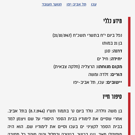
עכו
תל אביב-יפו
הנוער העובד
מידע כללי
נפל ביום י"ח בתשרי תשכ"ח (21/10/1967)
בן 21 במותו
דרגה:
סגן
יחידה:
חיל ים
מקום מנוחתו:
הרצליה (חלקה צבאית)
הורים:
זלדה ומשה
יישובים:
עכו, תל אביב-יפו
סיפור חייו
בן משה וזלדה. נולד ביום ט' בתמוז תש"ו (8.7.1946) בתל אביב.
אחרי שסיים את לימודיו בבית הספר היסודי על שם ויצמן למד
בבית הספר לקציני ים בעכו וסיים את לימודיו שם. הוא היה
מוסיקלי מאד, ניגן בכינור, בגיטרה ובחליל והיה מוקד כל מסיבה