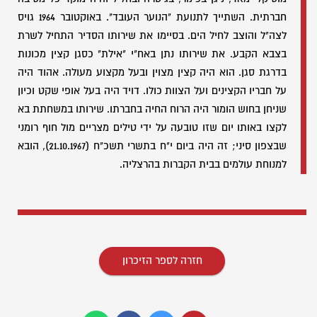
חברתית. השתייך לתנועת "הנוער העובד". באוקטובר 1964 גויס
לצה"ל והוצב לחיל הים. בסיימו את שירותו הסדיר התחיל לשרת
בצבא הקבע. את שירותו נתן באח"י "אילת" כסגן קצין מכונות
בדרגת סגן. הוא היה קצין מצוין ובעל מקצוע מעולה. אהוד היה
על חבריו הקצינים ועל הצוות כולו. דויד היה בעל אופי שקט וכיון
שניחן בחוש הומור היה הרוח החיה בחברתו. שירותו במשחתת בא
לקצו באותו יום שזו טובעה על ידי טילים מצריים מול חוף רומני
שבצפון סיני; זה היה ביום י"ח בתשרי תשכ"ח (21.10.1967), הובא
למנוחת עולמים בבית הקברות בהרצליה.
חזרה לספר הזיכרון