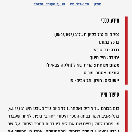
חולון
תל אביב-יפו
הנוער העובד והלומד
מידע כללי
נפל ביום ט"ז בסיון תשל"ג (15/06/1973)
בן 20 במותו
דרגה:
רב טוראי
יחידה:
חיל חינוך
מקום מנוחתו:
קרית שאול (חלקה צבאית)
הורים:
אסתר ומוריס
יישובים:
חולון, תל אביב-יפו
סיפור חייו
בנם בכורם של מוריס ואסתר. נולד ביום ט"ז בשבט תשי"ג (4.1.53)
בתל-אביב ולמד בבית-הספר היסודי "חורב" בעיר. לאחר שעברה
משפחתו לחולון סיים שם את לימודיו בבית הספר היסודי על-שם
גורדון והצטיין בעיקר בלימודי המתמטיקה. אחרי כן המשיך את