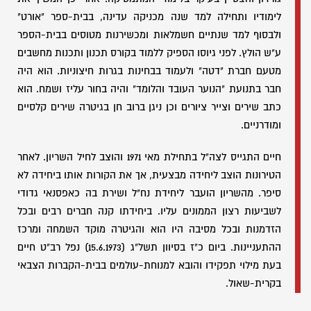
לימודיו ותחילה למד שנה מכניקה עדינה, בבית-ספר "אורט"
ולבסוף למד שנתיים חשמלאות ומכשירנות מטוסים בבית-הספר
ע"ש הולץ. לפני גיוסו הספיק ללמוד בקורס תכנון ותכנות מחשבים
מטעם חברת "דטה" ולעמוד בבחינות בגרות חיצוניות. הוא היה
חבר בתנועת "הנוער העובד והלומד" והיה בחור עליז ושמח. הוא
כתב שירים וצייר ציורים וכן ניגן ברוב חן בגיטרה שירים קלסיים
ומודרניים.
חיים התגייס לצה"ל בתחילת מאי 1971 והוצב לחיל השריון. לאחר
הטירונות הוצב ליחידה מבצעית, אך את הקורות אותו ביחידה לא
סיפר. מהשריון הועבר ליחידת נח"ל ושירת בה כאפסנאי גדודי
לשביעות רצון הממונים עליו. ביחידתו קנה חברים רבים ובכל
הזדמנות ובכל מסיבה היו הוא והגיטרה מוקד השמחה ומרכז
ההתעניינות. ביום כ"ז בסיוון תשל"ג (15.6.1973) נפל רב"ט חיים
בעת מילוי תפקידו והובא למנוחת-עולמים בבית-הקברות הצבאי
בקרית-שאול.