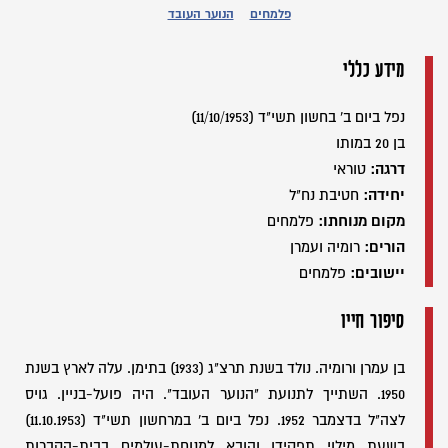
פלמחים
הנוער העובד
מידע כללי
נפל ביום ב' בחשון תשי"ד (11/10/1953)
בן 20 במותו
דרגה:
טוראי
יחידה:
חטיבת נח"ל
מקום מנוחתו:
פלמחים
הורים:
רומיה ועמרן
יישובים:
פלמחים
סיפור חייו
בן עמרן ורומיה. נולד בשנת תרצ"ג (1933) בתימן. עלה לארץ בשנת
1950. השתייך לתנועת "הנוער העובד". היה פועל-בניין. גויס
לצה"ל בדצמבר 1952. נפל ביום ב' במרחשון תשי"ד (11.10.1953)
בשעת מילוי תפקידו והובא למנוחת-עולמים בבית-הקברות