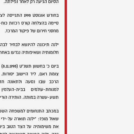
הסיום הגיעה רק לאחר נפילתה.
בחודש אוגוסט 998
סיימה בהצלחה קורס רכזות כוח-
מחסני חירום של פיקוד המרכז.
ילנה תיכננה להינשא לבחיר לבה
חלומותיה ושאיפותיה נגדעו באחת
ביו
צומת ראם, ליד היישוב יסודות.
הרכב שבו נסעה ולתאונה חזי
למנוחת-עולמים בבית-העלמ
תשע-עשרה במותה. הותירה הורים
במכתב התנחומים למשפחה השכול
שאול מופז: "ילנה תוארה על-ידי
את משימותיה על הצד הטוב ביותר