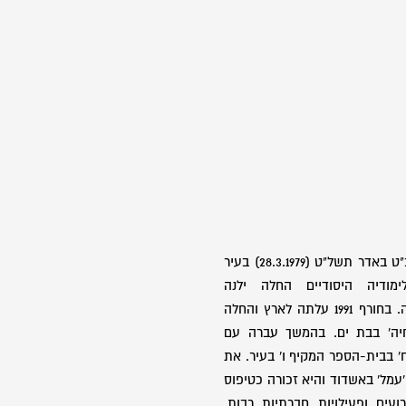
בת פאינה ואברהם. נולדה ביום כ"ט באדר תשל"ט (28.3.1979) בעיר
ימודיה היסודיים החלה ילנה
בבית-הספר היסודי בעיר הולדתה. בחורף 1991 עלתה לארץ והחלה
חיה' בבת ים. בהמשך עברה עם
 בבית-הספר המקיף ו' בעיר. את
'עמל' באשדוד והיא זכורה כטיפוס
ועים ופעילויות חברתיות רבות.