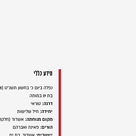
מידע כללי
נפלה ביום כ' בחשון תשנ"ט (08/11/1998)
בת 19 במותה
דרגה:
טוראי
יחידה:
חיל שלישות
מקום מנוחתה:
אשדוד (חלקה
הורים:
פאינה ואברהם
יישובים:
אשדוד, בת ים