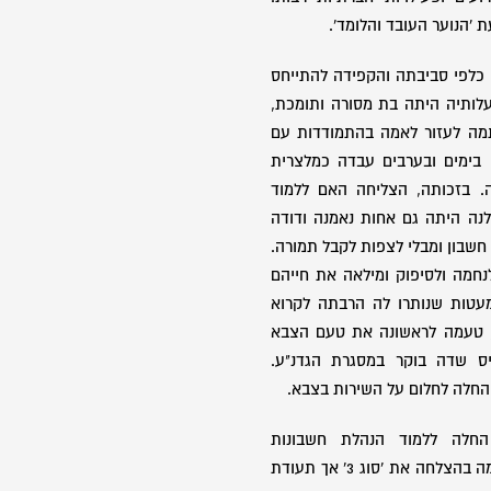
'הנוער העובד והלומד'.
 כלפי סביבתה והקפידה להתייחס
לותיה היתה בת מסורה ותומכת,
מה לעזור לאמה בהתמודדות עם
 בימים ובערבים עבדה כמלצרית
. בזכותה, הצליחה האם ללמוד
נה היתה גם אחות נאמנה ודודה
 חשבון ומבלי לצפות לקבל תמורה.
נחמה ולסיפוק ומילאה את חייהם
עטות שנותרו לה הרבתה לקרוא
 טעמה לראשונה את טעם הצבא
 שדה בוקר במסגרת הגדנ"ע.
 החלה לחלום על השירות בצבא.
 החלה ללמוד הנהלת חשבונות
בבית-הספר 'עמל נצר סירני' וסיימה בהצלחה את 'סוג 3' אך תעודת