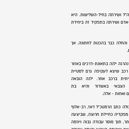
1 התגייסה לצה"ל ושירתה בחיל-השלישות. היא
אדם ושירתה בתפקיד זה ביחידת
 והחלה כבר בהכנות לחתונה. אך
.
ם כ' בחשוון תשנ"ט (8.11.1998) נהרגה ילנה בתאונת-דרכים באזור
 רכב שיצא לעקיפה גרם לסטיית
תית ברכב אחר. ילנה הובאה
ין הצבאי באשדוד והיא בת
 ואחות - אלה.
ה כתב הרמטכ"ל דאז, רב-אלוף
 מפקדיה כחיילת חרוצה, שביצעה
, תוך מוסר עבודה גבוה ויוזמה