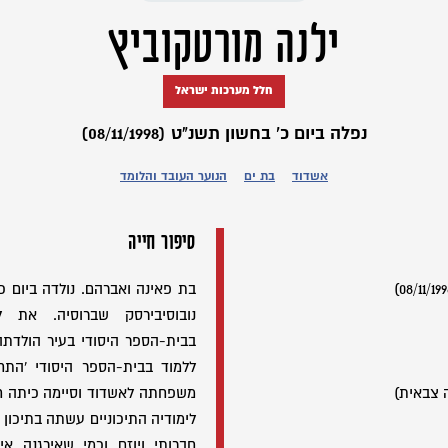
ילנה מורטקוביץ
חלל מערכות ישראל
נפלה ביום כ' בחשון תשנ"ט (08/11/1998)
אשדוד
בת ים
הנוער העובד והלומד
סיפור חייה
נובוסיבירסק שברוסיה. את ל
ללמוד בבית-הספר היסודי 'הת
 צבאית)
משפחתה לאשדוד וסיימה כיתה ח'
לימודיה התיכוניים עשתה בתיכון 
חברותי ויוזם וכמי שאירגנה איר