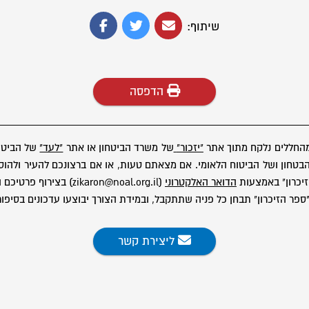
שיתוף:
הדפסה
מהחללים נלקח מתוך אתר
"יזכור"
של משרד הביטחון או אתר
"לעד"
של הביטוח
ון ושל הביטוח הלאומי. אם מצאתם טעות, או אם ברצונכם להעיר ולהוסיף
יכרון" באמצעות
הדואר האלקטרוני
(zikaron@noal.org.il) בצירוף פרטיכם המלאים.
פר הזיכרון" תבחן כל פניה שתתקבל, ובמידת הצורך יבוצעו עדכונים בסיפור
ליצירת קשר