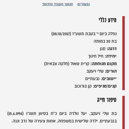
גבעתיים
הנוער העובד והלומד
מידע כללי
נפלה ביום י' בטבת תשע"ז (08/01/2017)
בת 20 במותה
דרגה:
סגן
יחידה:
חיל חינוך
מקום מנוחתה:
קרית שאול (חלקה צבאית)
הורים:
שלי ויעקב
יישובים:
גבעתיים
קנים/סניפים:
קן בורוכוב
סיפור חייה
בת שלי ויעקב. יעל נולדה ביום כ"ח בסיוון תשנ"ו (15.6.1996)
בגבעתיים. ילדה שלישית במשפחה, אחות צעירה של נדב ונגה.