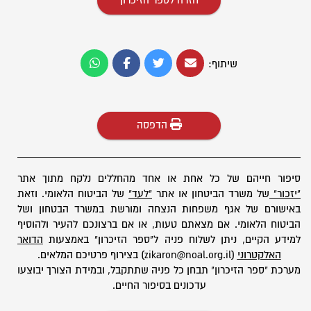
חזרה לספר הזיכרון
שיתוף:
הדפסה
סיפור חייהם של כל אחת או אחד מהחללים נלקח מתוך אתר
"יזכור"
של משרד הביטחון או אתר
"לעד"
של הביטוח הלאומי. וזאת
באישורם של אגף משפחות הנצחה ומורשת במשרד הבטחון ושל
הביטוח הלאומי. אם מצאתם טעות, או אם ברצונכם להעיר ולהוסיף
למידע הקיים, ניתן לשלוח פניה ל"ספר הזיכרון" באמצעות
הדואר
האלקטרוני
(zikaron@noal.org.il) בצירוף פרטיכם המלאים.
מערכת "ספר הזיכרון" תבחן כל פניה שתתקבל, ובמידת הצורך יבוצעו
עדכונים בסיפור החיים.