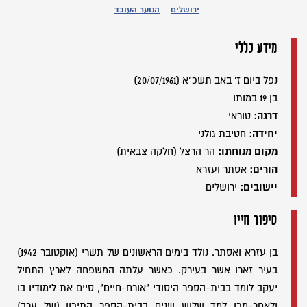
ירושלים
הנוער העובד
מידע כללי
נפל ביום ז' באב תשכ"א (20/07/1961)
בן 19 במותו
דרגה:
טוראי
יחידה:
חטיבת גולני
מקום מנוחתו:
הר הרצל (חלקה צבאית)
הורים:
אסתר ועזרא
יישובים:
ירושלים
סיפור חייו
בן עזרא ואסתר. נולד בימים הראשונים של תשרי (אוקטובר 1942)
בעיר זארו אשר בעירק. כאשר עלתה המשפחה לארץ התחיל
יעקב לומד בבית-הספר היסודי "אורח-חיים", סיים את לימודיו בו
ולאחר-מכן למד שלוש שנים בבית-הספר התיכון (של ערב)