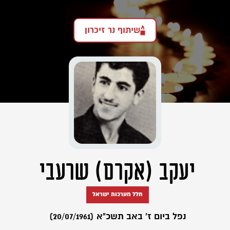
שיתוף נר זיכרון
יעקב (אקרם) שרעבי
חלל מערכות ישראל
נפל ביום ז' באב תשכ"א (20/07/1961)