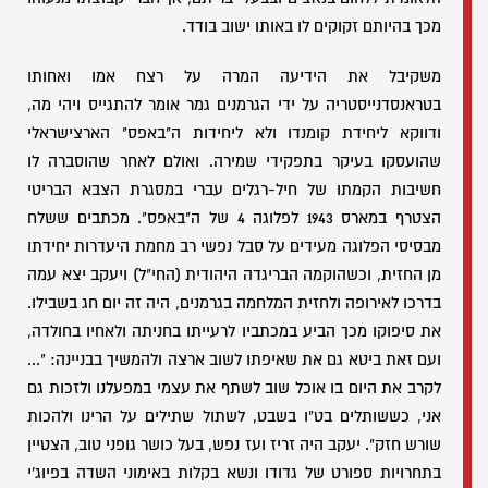
מכך בהיותם זקוקים לו באותו ישוב בודד.
משקיבל את הידיעה המרה על רצח אמו ואחותו
בטראנסדנייסטריה על ידי הגרמנים גמר אומר להתגייס ויהי מה,
ודווקא ליחידת קומנדו ולא ליחידות ה"באפס" הארצישראלי
שהועסקו בעיקר בתפקידי שמירה. ואולם לאחר שהוסברה לו
חשיבות הקמתו של חיל-רגלים עברי במסגרת הצבא הבריטי
הצטרף במארס 1943 לפלוגה 4 של ה"באפס". מכתבים ששלח
מבסיסי הפלוגה מעידים על סבל נפשי רב מחמת היעדרות יחידתו
מן החזית, וכשהוקמה הבריגדה היהודית (החי"ל) ויעקב יצא עמה
בדרכו לאירופה ולחזית המלחמה בגרמנים, היה זה יום חג בשבילו.
את סיפוקו מכך הביע במכתביו לרעייתו בחניתה ולאחיו בחולדה,
ועם זאת ביטא גם את שאיפתו לשוב ארצה ולהמשיך בבניינה: "...
לקרב את היום בו אוכל שוב לשתף את עצמי במפעלנו ולזכות גם
אני, כששותלים בט"ו בשבט, לשתול שתילים על הרינו ולהכות
שורש חזק". יעקב היה זריז ועז נפש, בעל כושר גופני טוב, הצטיין
בתחרויות ספורט של גדודו ונשא בקלות באימוני השדה בפיוג'י