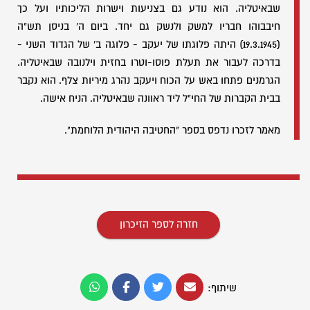
שבאיטליה. הוא נודע גם בצניעות וישרות הליכותיו ועל כך
חיבבוהו חבריו למשק ולנשק גם יחד. ביום ה' בניסן תש"ה
(19.3.1945) היתה פלוגתו של יעקב - פלוגה ב' של הגדוד השני -
בדרכה לעבור את תעלת פוסו-וטרו בחזית וילנובה שבאיטליה.
הגרמנים פתחו באש על הכוח ויעקב נהרג מיריות צלף. הוא נקבר
בבית הקברות של החי"ל ליד ראוונה שבאיטליה. הניח אישה.
מאמר לזכרו נדפס בספר "החטיבה היהודית הלוחמת".
חזרה לספר הזיכרון
שיתוף: