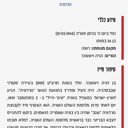
גורדוניה
מידע כללי
נפל ביום ה' בניסן תש"ה (19/03/1945)
בן 26 במותו
מקום מנוחתו:
רוונה
הורים:
הניה ויששכר
סיפור חייו
בן הניה ויששכר. נולד בשנת תרע"ט (1919) בעיירה סקורני
שבבסרביה. היה פעיל ומדריך בתנועת הנוער "גורדוניה". הגיע
לארץ-ישראל כמעפיל באניה "טיגר-הייל" ב- 2 בספטמבר 1939,
יום לאחר פרוץ מלחמת העולם השניה. הוא הצטרף מיד לקבוצת
גורדוניה "שגב" שהיה בין בוניה ושומריה הנאמנים. ביקש להתגייס
לצבא הבריטי כבר בראשית מלחמת העולם השניה, למלא חובתו
הלאומית ללחום בנאצים ובבעלי בריתם, אך חברי קבוצתו מנעוהו