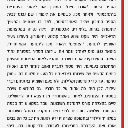
הספר היסודי "אורח חיים", המשיך את לימודיו היסודיים
ב"תחכמוני", ולאחר מכן, כשסיים את לימודיו שם נכנס לבית
הספר התיכון שליד האוניברסיטה, למד בו שנתיים והמשיך
לתעודת בגרות בלימודים אכסטרניים. גילה נטייה במקצועות
הריאליים. היה שקט וצנוע ואהב קולנוע ותיאטרון. בעודנו צעיר
השתייך לתנועת "הצופים" ולאחר מכן ל"תנועה המאוחדת".
בינואר 1962 גויס לצה"ל וגמר את שירותו הסדיר במסגרת נח"ל
מוצנח. גרעינו קיבל את הכשרתו בחמדיה לאחר הטירונות והאימון
המתקדם בעמיעד. היה מסור לחבריו ואהב לעזור להם, ואפילו
בימים הקשים של שירותו בצבא היו כל מעשיו מלווים בת שחוק
נעימה, עד כדי קונדסות וקלילות, ולא פעם השמיע באזניהם דברי
עידוד. לכן היה כה אהוד על כל חבריו. גם במילואים שירת
במסגרת הצנחנים. לאחר שהשתחרר מן הצבא חזר לירושלים.
סיים בהצלחה קורס להנהלת חשבונות ועבד במקצוע זה בכמה
מקומות. שלושה חודשים לפני נפלו התקבל כמנהל חשבונות
במלון "הולילנד" ובתקופה קצרה זו ידע לקנות את לב כל הסובבים
אותו ואת הערכתם בחריצותו לעבודה ובדייקנותו בה. בימי