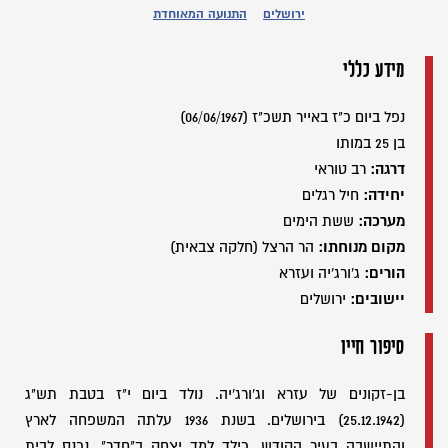
ירושלים
התנועה המאוחדת
מידע כללי
נפל ביום כ"ז באייר תשכ"ז (06/06/1967)
בן 25 במותו
דרגה:
רב טוראי
יחידה:
חיל רגלים
מערכה:
ששת הימים
מקום מנוחתו:
הר הרצל (חלקה צבאית)
הורים:
ג'ורג'יה ועזרא
יישובים:
ירושלים
סיפור חייו
בן-זקונים של עזרא וג'ורג'יה. נולד ביום י"ז בטבת תש"ג
(25.12.1942) בירושלים. בשנת 1936 עלתה המשפחה לארץ
והתיישבה בעיר הקודש. כילד למד יצחק ב"חדר", נכנס לבית