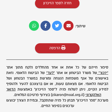
חזרה לספר הזיכרון
שיתוף:
הדפסה
סיפור חייהם של כל אחת או אחד מהחללים נלקח מתוך אתר
"יזכור"
של משרד הביטחון או אתר
"לעד"
של הביטוח הלאומי. וזאת
באישורם של אגף משפחות הנצחה ומורשת במשרד הבטחון ושל
הביטוח הלאומי. אם מצאתם טעות, או אם ברצונכם להעיר ולהוסיף
למידע הקיים, ניתן לשלוח פניה ל"ספר הזיכרון" באמצעות
הדואר
האלקטרוני
(zikaron@noal.org.il) בצירוף פרטיכם המלאים.
מערכת "ספר הזיכרון" תבחן כל פניה שתתקבל, ובמידת הצורך יבוצעו
עדכונים בסיפור החיים.