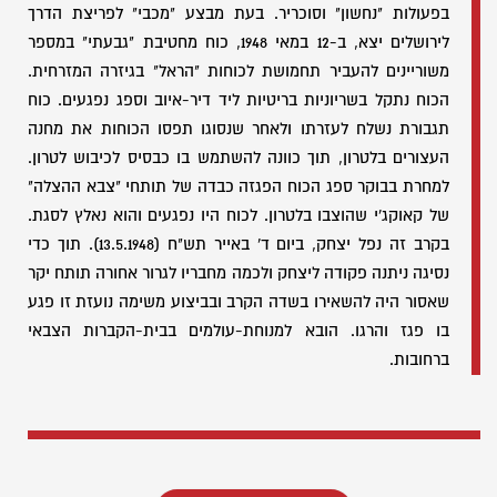
בפעולות "נחשון" וסוכריר. בעת מבצע "מכבי" לפריצת הדרך
לירושלים יצא, ב-12 במאי 1948, כוח מחטיבת "גבעתי" במספר
משוריינים להעביר תחמושת לכוחות "הראל" בגיזרה המזרחית.
הכוח נתקל בשריוניות בריטיות ליד דיר-איוב וספג נפגעים. כוח
תגבורת נשלח לעזרתו ולאחר שנסוגו תפסו הכוחות את מחנה
העצורים בלטרון, תוך כוונה להשתמש בו כבסיס לכיבוש לטרון.
למחרת בבוקר ספג הכוח הפגזה כבדה של תותחי "צבא ההצלה"
של קאוקג'י שהוצבו בלטרון. לכוח היו נפגעים והוא נאלץ לסגת.
בקרב זה נפל יצחק, ביום ד' באייר תש"ח (13.5.1948). תוך כדי
נסיגה ניתנה פקודה ליצחק ולכמה מחבריו לגרור אחורה תותח יקר
שאסור היה להשאירו בשדה הקרב ובביצוע משימה נועזת זו פגע
בו פגז והרגו. הובא למנוחת-עולמים בבית-הקברות הצבאי
ברחובות.