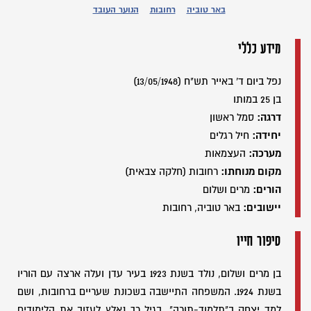
באר טוביה
רחובות
הנוער העובד
מידע כללי
נפל ביום ד' באייר תש"ח (13/05/1948)
בן 25 במותו
דרגה:
סמל ראשון
יחידה:
חיל רגלים
מערכה:
העצמאות
מקום מנוחתו:
רחובות (חלקה צבאית)
הורים:
מרים ושלום
יישובים:
באר טוביה, רחובות
סיפור חייו
בן מרים ושלום, נולד בשנת 1923 בעיר עדן ועלה ארצה עם הוריו
בשנת 1924. המשפחה התיישבה בשכונת שעריים ברחובות, ושם
למד יצחק ב"תלמוד-תורה". בגיל רך נאלץ לעזוב את הלימודים