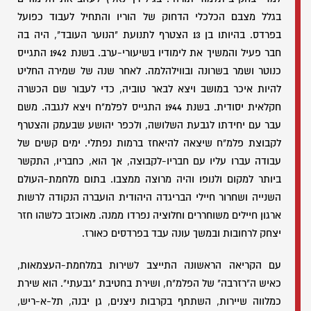
בגלל מצבם הכלכלי הדחוק של הוריו והתחיל לעבוד כפועל
בפרדס. בהיותו בן 13 הצטרף לתנועת "הנוער העובד", היה בה
חבר פעיל והמשיך את לימודיו בשיעורי-ערב. בשנת 1942 התגייס
כנוטר ושמר בשרונה ובווילהלמה. לאחר שנה של שמירה החליט
להיות איכר במושב ויצא לבאר טוביה, כדי לעבור שם הכשרה
חקלאית יסודית. בשנת 1944 התגייס לפלמ"ח ויצא לנגבה. משם
עבר עם יחידתו לגבעת השלושה, ולכפר יהושע שבעמק והצטרף
לקבוצת פלמ"ח שיצאה להיאחז ברמות נפתלי. ימים קשים של
עבודה עברו עליו עם חבריו-לקבוצה, אך הוא, כחבריו, התקשר
ביותר למקום ולנופו והיה מרוצה ממצבו. בתום מלחמת-העולם
השנייה ושחרור חיילי הבריגדה היהודית הועברה הנקודה לרשות
ארגון חיילים משוחררים וחלוציה נפרדו ממנה. מאוכזב כלשהו חזר
יצחק לרחובות ובמשך עונה עבד בפרדסים כאורז.
עם הקריאה הראשונה התייצב לשירות במלחמת-העצמאות,
כאיש ה"רזרבה" של הפלמ"ח, ושירת בחטיבת "גבעתי". הוא שירת
כמלווה שיירות, השתתף בקרבות ניצנים, גן יבנה, תל-א-ריש,