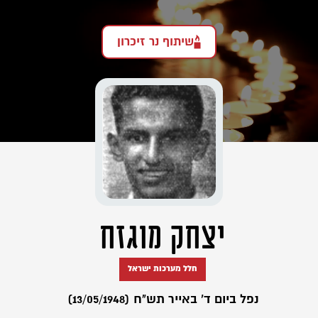
שיתוף נר זיכרון
יצחק מוגזח
חלל מערכות ישראל
נפל ביום ד' באייר תש"ח (13/05/1948)