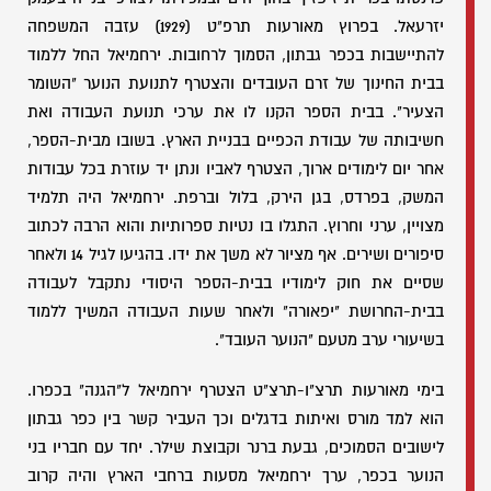
יזרעאל. בפרוץ מאורעות תרפ"ט (1929) עזבה המשפחה
להתיישבות בכפר גבתון, הסמוך לרחובות. ירחמיאל החל ללמוד
בבית החינוך של זרם העובדים והצטרף לתנועת הנוער "השומר
הצעיר". בבית הספר הקנו לו את ערכי תנועת העבודה ואת
חשיבותה של עבודת הכפיים בבניית הארץ. בשובו מבית-הספר,
אחר יום לימודים ארוך, הצטרף לאביו ונתן יד עוזרת בכל עבודות
המשק, בפרדס, בגן הירק, בלול וברפת. ירחמיאל היה תלמיד
מצויין, ערני וחרוץ. התגלו בו נטיות ספרותיות והוא הרבה לכתוב
סיפורים ושירים. אף מציור לא משך את ידו. בהגיעו לגיל 14 ולאחר
שסיים את חוק לימודיו בבית-הספר היסודי נתקבל לעבודה
בבית-החרושת "יפאורה" ולאחר שעות העבודה המשיך ללמוד
בשיעורי ערב מטעם "הנוער העובד".
בימי מאורעות תרצ"ו-תרצ"ט הצטרף ירחמיאל ל"הגנה" בכפרו.
הוא למד מורס ואיתות בדגלים וכך העביר קשר בין כפר גבתון
לישובים הסמוכים, גבעת ברנר וקבוצת שילר. יחד עם חבריו בני
הנוער בכפר, ערך ירחמיאל מסעות ברחבי הארץ והיה קרוב