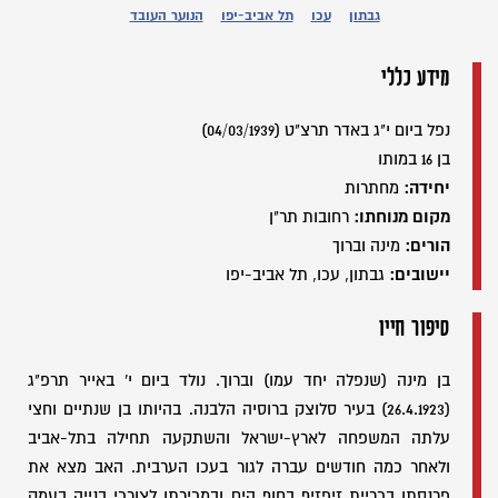
גבתון
עכו
תל אביב-יפו
הנוער העובד
מידע כללי
נפל ביום י"ג באדר תרצ"ט (04/03/1939)
בן 16 במותו
יחידה:
מחתרות
מקום מנוחתו:
רחובות תר"ן
הורים:
מינה וברוך
יישובים:
גבתון, עכו, תל אביב-יפו
סיפור חייו
בן מינה (שנפלה יחד עמו) וברוך. נולד ביום י' באייר תרפ"ג
(26.4.1923) בעיר סלוצק ברוסיה הלבנה. בהיותו בן שנתיים וחצי
עלתה המשפחה לארץ-ישראל והשתקעה תחילה בתל-אביב
ולאחר כמה חודשים עברה לגור בעכו הערבית. האב מצא את
פרנסתו בכריית זיפזיף בחוף הים ובמכירתו לצורכי בנייה בעמק