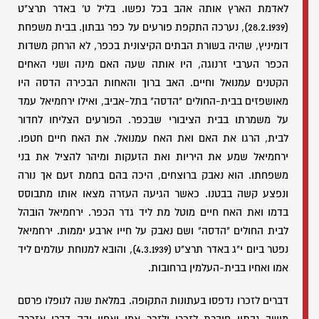
לאדמת הארץ אותה אהב בכל נפשו. בליל ט' באדר תרצ"ט
(28.2.1939), נערכה התקפת פורעים על כפר גבתון. בבית משפחת
דומיניץ, שהיה בשורת הבתים הקיצונית בכפר, לא הרחק משדות
הכפר הערבי זרנוגה, היו אותה שעה האם מינה ושני האחים
הקטנים עמנואל וחיים. האב ברוך והאחות הבכירה הדסה היו
מאושפזים בבית-החולים "הדסה" בתל-אביב, ואילו ירחמיאל עמד
על משמרתו בבית הציבורי שבכפר. הפורעים הצליחו לחדור
לבית, הרגו את האם ואת האח עמנואל. את האח חיים חטפו.
ירחמיאל שמע את היריות ואת הזעקות ומיהר להציל את בני
משפחתו. הוא נאבק ברוצחים, היכה בהם בחמת זעם אך נורה
ונפצע קשה בבטנו. כאשר הגיעה העזרה מצאו אותו מתבוסס
בדמו ואת האח חיים מוטל מת ליד גדר הכפר. ירחמיאל הובהל
לבית החולים "הדסה" ושם נאבק על חייו ארבע יממות. ירחמיאל
נפטר ביום י"ג באדר תרצ"ט (4.3.1939), והובא למנוחת עולמים ליד
אמו ואחיו בבית-העלמין ברחובות.
דברים לזכרו נדפסו בעתונות התקופה. במלאת שנה לנופלו פרסם