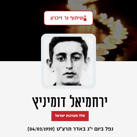
שיתוף נר זיכרון
ירחמיאל דומיניץ
חלל מערכות ישראל
נפל ביום י"ג באדר תרצ"ט (04/03/1939)