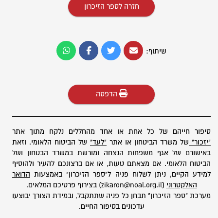
חזרה לספר הזיכרון
שיתוף:
הדפסה
סיפור חייהם של כל אחת או אחד מהחללים נלקח מתוך אתר
"יזכור"
של משרד הביטחון או אתר
"לעד"
של הביטוח הלאומי. וזאת
באישורם של אגף משפחות הנצחה ומורשת במשרד הבטחון ושל
הביטוח הלאומי. אם מצאתם טעות, או אם ברצונכם להעיר ולהוסיף
למידע הקיים, ניתן לשלוח פניה ל"ספר הזיכרון" באמצעות
הדואר
האלקטרוני
(zikaron@noal.org.il) בצירוף פרטיכם המלאים.
מערכת "ספר הזיכרון" תבחן כל פניה שתתקבל, ובמידת הצורך יבוצעו
עדכונים בסיפור החיים.