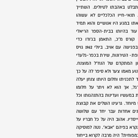
תבלט באהבתו לטיולים. השתייך
 תנאי-חייו הכלכליים לא עשוהו
תו במגע היו אנושיים והוא תמיד
וד בהיותו בבית-הספר הריאלי
קורס מ"כ, התאמן בג'ודו כדי
להתחשל ולהיות מוכן לכל מצב בפגישה עם אויב. ביולי 1962 גויס
פת- הטירונות, שירת בכפר-גלעדי
ן המתקדם של הנח"ל המוצנח.
ע מאמו צער ולא סיפר לה על כך
לתכניתו וחלום היותו צנחן יעלה
גל, אך הוא לא ויתר על חלומו
ת במעשיו ועדינות בהתנהגותו וכל
יוחד. גרעינו השלים את קבוצת
נים אחדות עבר יחד עם שלושה
יסדיו. אהוב היה על כל חבריו על
נקרא בפיהם "אבא". נטה למוסיקה
מפוחית? היה מרבה לקרוא בייחוד