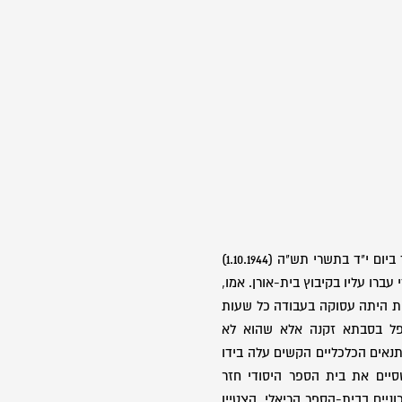
בן יחיד להוריו יהושע ומלכה. נולד ביום י"ד בתשרי תש"ה (1.10.1944)
ברו עליו בקיבוץ בית-אורן. אמו,
ת היתה עסוקה בעבודה כל שעות
טפל בסבתא זקנה אלא שהוא לא
תנאים הכלכליים הקשים עלה בידו
סיים את בית הספר היסודי חזר
וניים בבית-הספר הריאלי. הצטיין