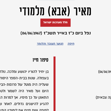
מאיר (אבא) מלמודי
חלל מערכות ישראל
נפל ביום כ"ז באייר תשכ"ז (06/06/1967)
חיפה
הנוער העובד והלומד
סיפור חייו
בעפולה. שנות בבית-הספר היסודי ע
שעליה היה מוטל עול פרנסת-הבי
היום ועל מאיר היה לשמור ול
ה צבאית)
התאונן על כך מימיו. אך למרות ה
להגיע להישגים גדולים. לאחר ש
לחיפה ושם סיים את לימודיו התיכ