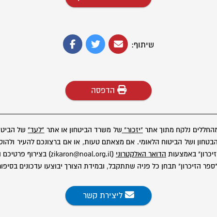
שיתוף:
הדפסה
מהחללים נלקח מתוך אתר
"יזכור"
של משרד הביטחון או אתר
"לעד"
של הביטוח
ון ושל הביטוח הלאומי. אם מצאתם טעות, או אם ברצונכם להעיר ולהוסיף
יכרון" באמצעות
הדואר האלקטרוני
(zikaron@noal.org.il) בצירוף פרטיכם המלאים.
פר הזיכרון" תבחן כל פניה שתתקבל, ובמידת הצורך יבוצעו עדכונים בסיפור
ליצירת קשר