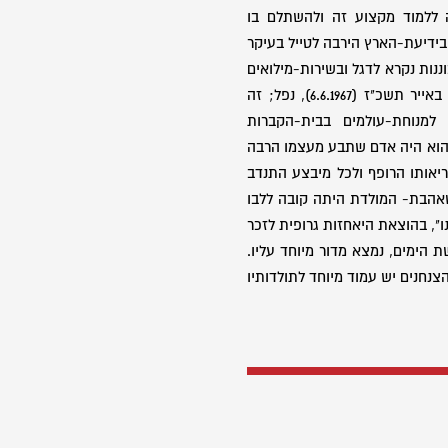
ה ללמוד מקצוע זה ולהשתלם בו
בידיעת-הארץ הירבה לטייל בעיקר
וננות נקרא לדגל ובשירות-מילואים
זה, ביום השני לקרבות, הוא כ"ז באייר תשכ"ז (6.6.1967), נפל; זה
מנוחת-עולמים בבית-הקברות
הוא היה אדם שתבע מעצמו הרבה
יאותו הרופף ולכל מיבצע התנדב
אהבת- המולדת היתה קובה ללבו
ו", בהוצאת היאחזות גרופית לזכר
הימים, נמצא מדור מיוחד עליו.
נחנים יש עמוד מיוחד לתולדותיו