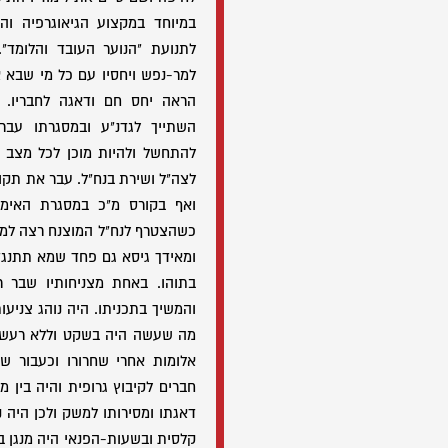
במיוחד במקצוע הגיאוגרפיה וה
לתנועת "הנוער העובד והלומד".
למר-נפש ויחסיו עם כל מי שבא א
הראה יחס חם ודאגה לחבריו. ע
השתייך לגדנ"ע ובמסגרתו עבר 
לצה"ל ושירת בנח"ל. עבר את תקו
ואף בקורס מ"כ במסגרת האימו
כשהצטרף לנח"ל המוצנח רצה למנו
ומאידך גיסא גם פחד שמא תתנגד 
בתוהו. באחת מצניחותיו שבר ר
והמשיך בתכניתו. היה נוהג צניעו
מה שעשה היה בשקט וללא רעש מ
אלומות אחרי שחרורו וכעבור ש
חברים לקיבוץ גרופית והיה בין מי
דאגתו ומסירותו למשק ולכן היה 
קלסית ובשעות-הפנאי היה מנגן ב