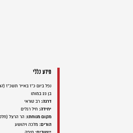
מידע כללי
נפל ביום כ"ז באייר תשכ"ז (06/06/1967)
בן 23 במותו
דרגה:
רב טוראי
יחידה:
חיל רגלים
מקום מנוחתו:
הר הרצל (חלק
הורים:
מלכה ויהושע
יישובים:
חיפה