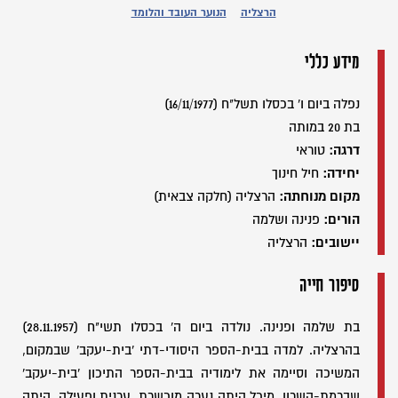
הרצליה
הנוער העובד והלומד
מידע כללי
נפלה ביום ו' בכסלו תשל"ח (16/11/1977)
בת 20 במותה
דרגה:
טוראי
יחידה:
חיל חינוך
מקום מנוחתה:
הרצליה (חלקה צבאית)
הורים:
פנינה ושלמה
יישובים:
הרצליה
סיפור חייה
בת שלמה ופנינה. נולדה ביום ה' בכסלו תשי"ח (28.11.1957)
בהרצליה. למדה בבית-הספר היסודי-דתי 'בית-יעקב' שבמקום,
המשיכה וסיימה את לימודיה בבית-הספר התיכון 'בית-יעקב'
שברמת-השרון. מיכל היתה נערה מוכשרת, ערנית ופעילה. היתה