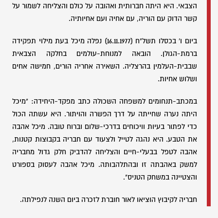
הצבאי. היא היתה חברותית ואהובה על כולם והצליחה לשמור על
קשר הדוק עם הוריה, עם אחיה ועם אחיותיה.
ביום ו' בכסלו תשל"ח (16.11.1977) נפלה מיכל בעת מילוי תפקידה
ברמת-הגולן. הובאה למנוחת-עולמים בחלקה הצבאית
שבבית-העלמין בהרצליה. השאירה אחריה הורים, חמישה אחים
ושלוש אחיות.
במכתב-תנחומים למשפחה השכולה כתב מפקד-היחידה: "מיכל
היתה נערה שחייתה על דרך הפשרה והויתור. היא עשתה הכול
כדי לפתור בעיות וויכוחים בדרכי-שלום וברוח טובה. מיכל אהבה
את הטבע. היא נהגה לטייל ולצעוד עם חבריה בקבוצות קטנות,
אהבה לטפל בבעלי-חיים והצליחה להדביק חלק גדול מחבריה
למשק באהבתה זו ובהתלהבותה. מיכל אהבה לעסוק בספורט
והצטיינה במשחק הטניס".
חבריה לקיבוץ הוציאו לאור חוברת לזכרה ביום השנה לנפילתה.