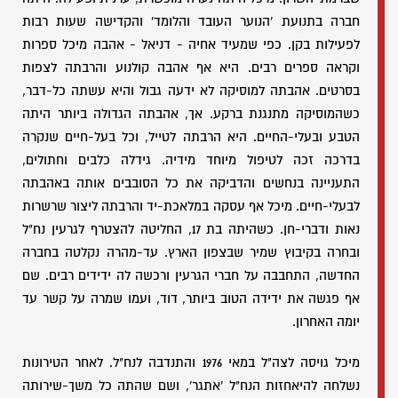
חברה בתנועת 'הנוער העובד והלומד' והקדישה שעות רבות
לפעילות בקן. כפי שמעיד אחיה - דניאל - אהבה מיכל ספרות
וקראה ספרים רבים. היא אף אהבה קולנוע והרבתה לצפות
בסרטים. אהבתה למוסיקה לא ידעה גבול והיא עשתה כל-דבר,
כשהמוסיקה מתנגנת ברקע. אך, אהבתה הגדולה ביותר היתה
הטבע ובעלי-החיים. היא הרבתה לטייל, וכל בעל-חיים שנקרה
בדרכה זכה לטיפול מיוחד מידיה. גידלה כלבים וחתולים,
התעניינה בנחשים והדביקה את כל הסובבים אותה באהבתה
לבעלי-חיים. מיכל אף עסקה במלאכת-יד והרבתה ליצור שרשרות
נאות ודברי-חן. כשהיתה בת 17, החליטה להצטרף לגרעין נח"ל
ובחרה בקיבוץ שמיר שבצפון הארץ. עד-מהרה נקלטה בחברה
החדשה, התחבבה על חברי הגרעין ורכשה לה ידידים רבים. שם
אף פגשה את ידידה הטוב ביותר, דוד, ועמו שמרה על קשר עד
יומה האחרון.
מיכל גויסה לצה"ל במאי 1976 והתנדבה לנח"ל. לאחר הטירונות
נשלחה להיאחזות הנח"ל 'אתגר', ושם שהתה כל משך-שירותה