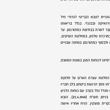
גייס לצבא הבריטי לגדודי חיל
נאיקה ובבנגזי. בגלל בריאותו
בר לשרת בבולשת כמתורגמן. עד
מרכזת טלפון, במחלקת השיקים,
לבסוף כמתורגמן במחנה שבויים
סיונו לכוחות המגן בשנות המאבק
החלטת עצרת האו"ם על חלוקת
 ונסך הרגשת ביטחון בלב חבריו
מנדל נפל בקרב עם כוחות הלגיון
הערבי בקרבת "נשר" ביום י"ג בניסן תש"ח (22.4.1948). הובא
רית מוצקין. הניח אחריו אישה