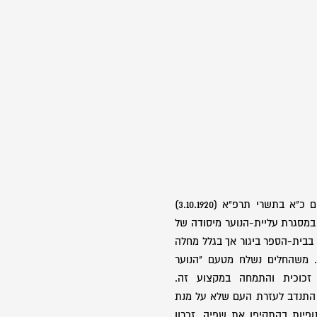
בן אסתר ויעקב-פינחס, נולד ביום כ"א בתשרי תרפ"א (3.10.1920)
פולין, ועלה ארצה ביום 5.8.1935 במסגרת עליית-הנוער מיסודה של
בבית-הספר ביגור אך בגלל מחלה
. משהחלים נשלח מטעם "הנוער
זכוכית והתמחה במקצוע זה.
התנדב לעזרת העם שלא על מנת
פיות בהתקיפן את שפיה, זכרון