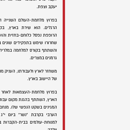
יעקב וצפת.
בפרוץ מלחמת-העולם השנייה הת
הרגלים. הוא שירת בארץ, בקיר
הרופפת נפסל כלוחם-בחזית והוע
שחרורו שימש בתפקידים שונים ב
והשתתף בקורס למלחמה במלריה ו
גרמנים במצרים.
משחזר לארץ ולעבודתו, העניק מני
של היישוב בארץ.
בפרוץ מלחמת-העצמאות לאחר 
הארץ, השתתף בהגנת מקום עבודתו
המגינים בשקט הנפשי שלו. מנחם-
למנוחת-עולמים בבית-הקברות בק
וילדה.