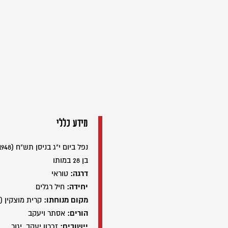
מידע כללי
נפל ביום י"ג בניסן תש"ח (22/04/1948)
בן 28 במותו
דרגה:
טוראי
יחידה:
חיל רגלים
מקום מנוחתו:
קרית מוצקין (
הורים:
אסתר ויעקב
יישובים:
זכרון יעקב, יגור