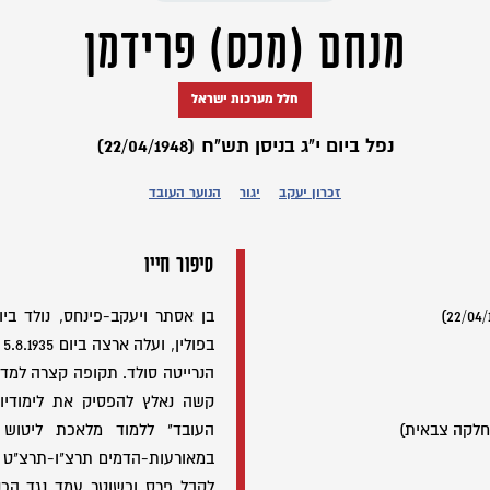
מנחם (מכס) פרידמן
חלל מערכות ישראל
נפל ביום י"ג בניסן תש"ח (22/04/1948)
זכרון יעקב
יגור
הנוער העובד
סיפור חייו
ב
הנרייטה סולד. תקופה קצרה למד 
קשה נאלץ להפסיק את לימודיו
חלקה צבאית)
העובד" ללמוד מלאכת ליטוש 
במאורעות-הדמים תרצ"ו-תרצ"ט 
לקבל פרס וכשוטר עמד נגד הכנו