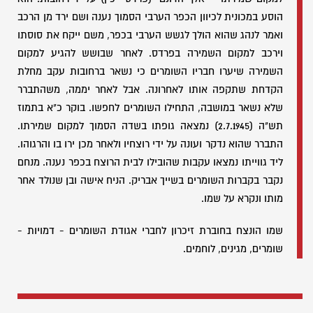
הוסע במכונית לכיוון הכפר הערבי הסמוך נענה ושם ירד מן הרכב
ואמר לנהג שהוא הולך לגשש הערבי בכפר, משם ייקח את סוסתו
וירכב למקום השמירה בפרדס. לאחר שבושש להגיע למקום
השמירה שיערו חבריו השומרים כי נשאר ברחובות עקב מחלת
הקדחת שתקפה אותו לאחרונה. אבל לאחר יממה, משהתברר
שלא נשאר במושבה, התחילו השומרים לחפשו. בוקר כ"א בתמוז
תש"ה (2.7.1945) נמצאה גופתו בשדה הסמוך למקום שמירתו.
התברר שהוא נדקר ועונה על ידי רוצחיו ולאחר מכן ירו בו והרגוהו.
ליד גווייתו נמצאו עקבות שהובילו לבית הרוצח בכפר נענה. מנחם
נקבר בקברות השומרים בשייך אבריק. הניח אישה ובן שנולד אחר
מותו ונקרא על שמו.
שמו הונצח בחוברת זיכרון לחברי אגודת השומרים - דמויות -
שומרים, מגינים, לוחמים.