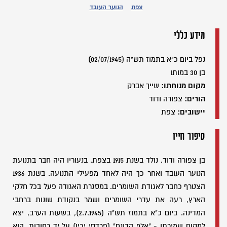
צפת
הנוער העובד
מידע כללי
נפל ביום כ"א בתמוז תש"ה (02/07/1945)
בן 30 במותו
מקום מנוחתו:
שייך אברק
הורים:
צפורה ודוד
יישובים:
צפת
סיפור חייו
בן צפורה ודוד. נולד בשנת 1915 בצפת. בנעוריו היה חבר בתנועת
הנוער העובד ואחר כך היה לאחד מפעילי התנועה. בשנת 1936
הצטרף כחבר לאגודת השומרים. במסגרת האגודה פעל בכל חלקי
הארץ, רעה את עדרי השומרים ושמר בנקודת שונות ברחבי
המדינה. ביום כ"א בתמוז תש"ה (2.7.1945), בשעות הערב, יצא
למקום שמירתו - "אלף הדונם" (פרדסי יכין) על יד רחובות. הוא