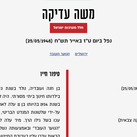
משה עדיקה
חלל מערכות ישראל
נפל ביום ט"ז באייר תש"ח (25/05/1948)
ירושלים
הנוער העובד
סיפור חייו
בילדותו חינוך ביתי מסורתי. היה ל
בשנת 1934 בהי
על-ידי שלטונות המנדט הבריטי,
ה צבאית)
עכו בשל גילו הרך. מיד עלה ל
"הנוער העובד" ובאמצעותה נשל
הבאות עברו עליו בעבודת החייטו