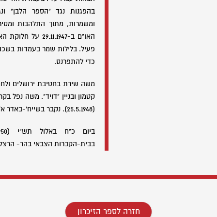
בהפגנות נגד "הספר הלבן" ונג
ומשמרות, מתוך התלהבות ומסי
האו"ם ב-29.11.1947
פעיל. בלילות שמר בעמדות בשכונו
כדי להתפרנס.
משה שירת בחטיבת ירושלים ולחם
קטמון ובניין "דויד". משה נפל בק
(25.5.1948). נקבר בשייח'-באדר א'. הניח אחריו אישה ובת.
בבית-הקברות הצבאי בהר- הרצל 
חזרה לספר הזיכרון