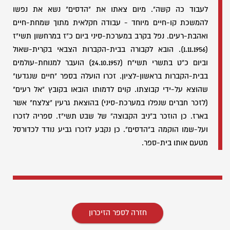
לעבוד כה קשה". מיום צאתו את "הדסים" נשא את נפשו
להמשכת קו-חיים מיוחד - עבודה חקלאית מתוך שמחת-חיים
ואהבת-רעים. נפל בקרב במערכת-סיני ביום כ"ז במרחשון תשי"ז
(1.11.1956). הובא לקבורה בבית-הקברות הצבאי בקרית-שאול
וביום כ"ט בתשרי תשי"ח (24.10.1957) הועבר למנוחת-עולמים
בבית-הקברות בראשון-לציון. זכרו הועלה בספר "חיים שנגדעו"
שהוצא על-ידי קבוצתו. קוים לדמותו הובאו בקובץ "אל רעים"
(לזכר חברים שנפלו במערכת-סיני) בהוצאת גרעין "צלצח" אשר
בארז. כן הוזכר ב"ניב הקבוצה" של שבט תשי"ז. ספריה לזכרו
ועל-שמו הוקמה ב"הדסים". כן נקבע לזכרו גביע נודד לכדורסל
מטעם אותו בית-ספר.
חזרה לספר הזיכרון