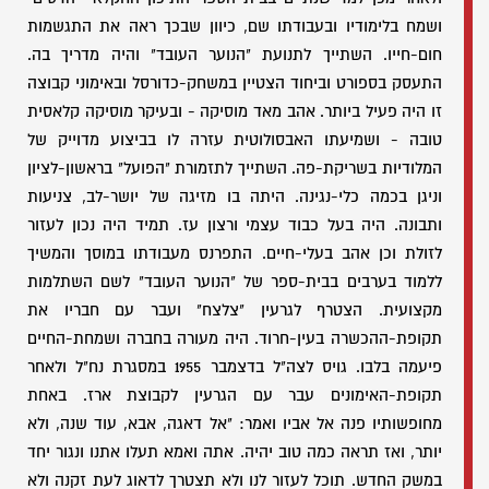
ושמח בלימודיו ובעבודתו שם, כיוון שבכך ראה את התגשמות
חום-חייו. השתייך לתנועת "הנוער העובד" והיה מדריך בה.
התעסק בספורט וביחוד הצטיין במשחק-כדורסל ובאימוני קבוצה
זו היה פעיל ביותר. אהב מאד מוסיקה - ובעיקר מוסיקה קלאסית
טובה - ושמיעתו האבסולוטית עזרה לו בביצוע מדוייק של
המלודיות בשריקת-פה. השתייך לתזמורת "הפועל" בראשון-לציון
וניגן בכמה כלי-נגינה. היתה בו מזיגה של יושר-לב, צניעות
ותבונה. היה בעל כבוד עצמי ורצון עז. תמיד היה נכון לעזור
לזולת וכן אהב בעלי-חיים. התפרנס מעבודתו במוסך והמשיך
ללמוד בערבים בבית-ספר של "הנוער העובד" לשם השתלמות
מקצועית. הצטרף לגרעין "צלצח" ועבר עם חבריו את
תקופת-ההכשרה בעין-חרוד. היה מעורה בחברה ושמחת-החיים
פיעמה בלבו. גויס לצה"ל בדצמבר 1955 במסגרת נח"ל ולאחר
תקופת-האימונים עבר עם הגרעין לקבוצת ארז. באחת
מחופשותיו פנה אל אביו ואמר: "אל דאגה, אבא, עוד שנה, ולא
יותר, ואז תראה כמה טוב יהיה. אתה ואמא תעלו אתנו ונגור יחד
במשק החדש. תוכל לעזור לנו ולא תצטרך לדאוג לעת זקנה ולא