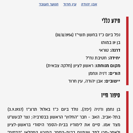
אבן יהודה
עין חרוד
הנוער העובד
מידע כללי
נפל ביום כ"ז בחשון תשי"ז (01/11/1956)
בן 19 במותו
דרגה:
טוראי
יחידה:
חטיבת נח"ל
מקום מנוחתו:
ראשון לציון (חלקה צבאית)
הורים:
ז'ניה ונחמן
יישובים:
אבן יהודה, עין חרוד
סיפור חייו
בן נחמן וז'ניה (יפה). נולד ביום כ"ז באלול תרצ"ז (3.9.1937)
בתל-אביב. האב - חבר "החלוץ" הראשון בבסרביה; נצר לבעש"ט
מצד אמו. סיים את לימודיו בבית-הספר היסודי בראשון-לציון
ולאחר-מכן למד שנתיים בבית-הספר התיכון החקלאי "הדסים"