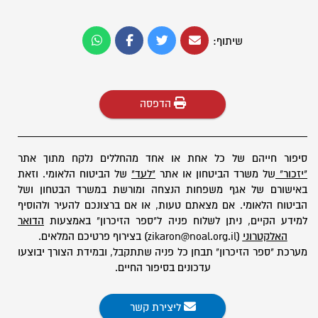
שיתוף:
הדפסה
סיפור חייהם של כל אחת או אחד מהחללים נלקח מתוך אתר
"יזכור"
של משרד הביטחון או אתר
"לעד"
של הביטוח הלאומי. וזאת
באישורם של אגף משפחות הנצחה ומורשת במשרד הבטחון ושל
הביטוח הלאומי. אם מצאתם טעות, או אם ברצונכם להעיר ולהוסיף
למידע הקיים, ניתן לשלוח פניה ל"ספר הזיכרון" באמצעות
הדואר
האלקטרוני
(zikaron@noal.org.il) בצירוף פרטיכם המלאים.
מערכת "ספר הזיכרון" תבחן כל פניה שתתקבל, ובמידת הצורך יבוצעו
עדכונים בסיפור החיים.
ליצירת קשר