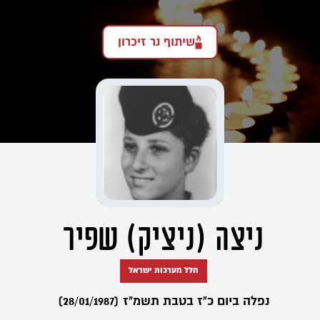
שיתוף נר זיכרון
ניצה (ניציק) שפיר
חלל מערכות ישראל
נפלה ביום כ"ז בטבת תשמ"ז (28/01/1987)