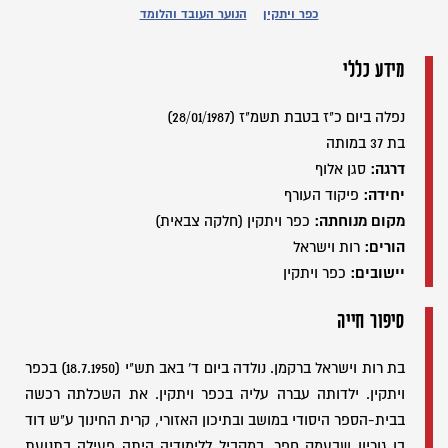
כפר ויתקין
הנוער העובד והלומד
מידע כללי
נפלה ביום כ"ז בטבת תשמ"ז (28/01/1987)
בת 37 במותה
דרגה:
סגן אלוף
יחידה:
פיקוד העורף
מקום מנוחתה:
כפר ויתקין (חלקה צבאית)
הורים:
רות וישראל
יישובים:
כפר ויתקין
סיפור חייה
בת רות וישראל ברקמן. נולדה ביום ד' באב תש"י (18.7.1950) בכפר
ויתקין. ילדותה עברה עליה בכפר ויתקין. את השכלתה רכשה
בבית-הספר היסודי במושב ובתיכון האזורי, קרית החינוך ע"ש דוד
בן גוריון שבעמק חפר. במקביל ללימודיה היתה פעילה בתנועת