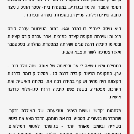
הנוער העובד והלומד ובגדנ"ע, במסגרת בית-הספר התיכון. ניצה
כתבה שירים וגילתה ענייין רב בספרות, בשירה ובפרוזה.
היא גויסה לצה"ל בנובמבר 1968. בתום הטירונות עברה קורס
מ"כיות ושירתה תקופה קצרה כמ"כית, אחר עברה קורס קצינות
ובסיומו קיבלה דרגת סג"ם ושירתה כמפקדת מחלקה. בספטמבר
1970 הצטרפה לשורות צבא הקבע.
בתחילת 1970 נישאה ליואב ובסיומה של אותה שנה נולד בנם -
ערן. בתקופת הריונה קיבלה דרגת סגן. מסלול קידומה בדרגות
הקצונה היה מהיר ושיקף במידה רבה את יכולתה האישית ואת
הערכת מפקדיה. בשנת 1982 קיבלה דרגת סגן-אלוף כדרגה
אישית.
מלחמות 'קדש' וששת-הימים וטביעתה של הצוללת 'דקר',
שהתרחשו בנעוריה, הטביעו בה את חותמן. הדבר מצא את ביטויו
בשיריה ובשלב מאוחר יותר - בגישתה לאנשי המילואים.