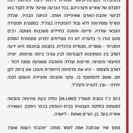
בתפקידה כקצינת-קישור מחוזית גילתה ניצה פתיחות רבה
לסבלם של אחרים ולצרכיהם. בכל הכרעה שניטל עליה לקבל באו
לביטוי אהבת-האדם שאיפיינה אותה, הגיונה הבהיר, שכלה
החריף ומסירותה ללא גבול לתפקידה בצה"ל. במסגרת תפקידה
הצבאי עודדה, סייעה ותמכה בחיילים משכבות מצוקה. רבים
מהם הודו כי בלעדיה לא היו מצליחים לפרוץ מתחתית הסולם
החברתי - מוסרית, מנטלית וכלכלית. בתבונה ובחכמה היא ידעה
לשלב בין המחויבות לעבודתה לבין צורכי ביתה וטיפוחו. יופיה
החיצוני והפנימי, חריפות שכלה והאהבה ששפעה ממנה לכול -
לאדם ולצומח - היוו את תדמיתה הייחודית והפכו את ביתה לקן
חם, שטוב להסתופף בו. עיקר אהבתה ומעייניה הוענקו לבנה
יחידה - ערן, להוריה ולצה"ל.
ביום כ"ז בטבת תשמ"ז (28.1.1987) נפלה בעת שירותה והובאה
למנוחות בחלקה הצבאית בבית-העלמין בכפר ויתקין. השאירה
אחריה בעל, בן, הורים ואחות - ליאורה.
מתוך שיר שכתבה אמה לאחר מותה: "אהבתי רעמת שערך