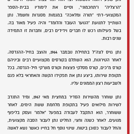
"הרצליה" ו"תחכמוני", וסיים את לימודיו בבית-הספר
המקצועי-דתי "תורה ומלאכה" במגמות מסגרות וחשמל. נתן
השתייך לתנועת "הנוער העובד והלומד" והיה פעיל מאוד בה.
בשל פעילותו רכש לו חברים וידידים רבים, וחברות זו התמידה
שנים רבות.
נתן גויס לצה"ל בתחילת נובמבר 1964, והוצב בחיל-ההנדסה.
לאחר הטירונות, הוא השתלם בקורסים מקצועיים רבים וביניהם
קורס מ"כים, קורס מסלקי פצצות וקורס מש"קי חיל-הנדסה. בכל
תקופת שירותו, ביצע נתן את תפקידו הקשה והאחראי בלא פגם
ולשביעות רצון הממונים עליו.
נתן שוחרר מהשירות הסדיר במחצית מאי 1967, ומיד התנדב
לשירות מילואים פעיל בתקופת מלחמת ששת הימים. לאחר
ששוחרר, הוא התקבל לעבודה במפעל "אלמו" ועסק בליפוף
מנועים. לאחר כשנה וחצי, החליט נתן לעבור הסבה מקצועית,
והחל לעבוד כסוכן ביטוח. שינוי נוסף חל בחייו כאשר נשא לאשה