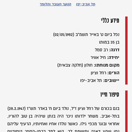
תל אביב-יפו
הנוער העובד והלומד
מידע כללי
נפל ביום ט' באייר תשמ"ב (02/05/1982)
בן 35 במותו
דרגה:
רב סמל
יחידה:
חיל אוויר
מקום מנוחתו:
חולון (חלקה צבאית)
הורים:
רחל וציון
יישובים:
תל אביב-יפו
סיפור חייו
בנם בכורם של רחל וציון ז"ל, נולד ביום ח' באדר תש"ז (28.2.1947)
בתל-אביב. משחר ילדותו ניכר היה בנתן שיהיה בן טוב להוריו,
אחראי ובוגר מכפי גילו. כאשר נולדו אחיו ואחיותיו, הרעיף עליהם
נתן שפע דאגה ותשומת לב. הוא למד בבתי-הספר היסודיים