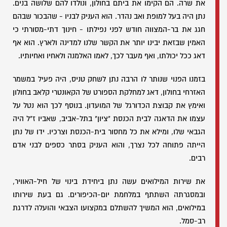
את שרה. הם הקימו את ביתם בחולון, ונולדו להם שלושה בנים.
נתן היה בעל למופת ואב נהדר. הוא העניק לבניו - שהבכור שבהם
חגג את בר-המצווה חודש לפני נפילתו - חינוך דתי-מסורתי כי
האמין שבזאת יבינו יותר את הקשר שלנו למדינה ולארץ. הוא אף
דאג ככל יכולתו, ואף מעבר לכך, לאמו האלמנה ולאחיו ואחיותיו.
בזמנו הפנוי שנותר לו הרבה נתן לשחק טניס, היה פעיל במשמר
האזרחי בחולון, דאג למחלקת הספורט של הקאונטרי קלאב בחולון
ואימץ את קבוצת הכדורגל של המועדון. בנוסף לכך הוא נטל על
עצמו את הדאגה לבית הכנסת "ציון" בתל-אביב, שאביו ז"ל היה
הגבאי שלו, ומילא את כל מחסור בית-הכנסת וצרכיו. ידו של נתן
הייתה פתוחה לכל נצרך, והוא העניק בסתר כספים לבני אדם
רבים.
את שירות המילואים עשה נתן ביחידת בינוי של חיל-האוויר,
ובמסגרתה השתתף במלחמת יום-הכיפורים. גם בעת שירותו
במילואים, הוא המשיך להשתלם במקצועו הצבאי והועלה לדרגת
רב-סמל.