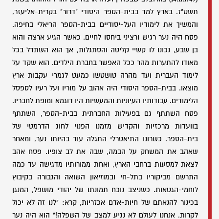
תשט"ז. בארץ למד בבית-הספר היסודי "דרור" בקרית-אליעזר,
והמשיך את לימודיו העל-יסודיים בבית-הספר הריאלי בחיפה.
פסח היה נער רגיש ורציני ביחסו לחיים. כאשר הגיע ארצה והוא
בן שבע, נכונו לו קשיי קליטה והסתגלות, אך הוא השתדל בכל
מאודו להתערות מהר ככל האפשר בחברת הילדים. הוא שקד על
לימוד העברית ועד מהרה טושטשו כמעט לגמרי עקבות ארץ
מוצאו. בבית-הספר היסודי היה אהוב על מוריו ועל רעיו לספסל
הלימודים. עבודותיו העיוניות והמעשיות היו דוגמא ומופת לחבריו.
פסח השתתף גם בפעילות החברתית בבית-הספר, השתתף
בוועדות מרכזיות והקדיש מזמנו הפנוי לחוג הדרמטי של
בית-הספר. כשרונו התיאטרלי התגלה עוד בהיותו נער, ומאחר
שאהב את המשחק על הבמה, שבה את לב צופיו. פסח אהב
לצאת למסעות ברחבי הארץ, ואחת ממורותיו מדגישה עד כמה
התרשם מביקוריו בתל-חי ובמוזיאון השואה והגבורה בקיבוץ
לוחמי-הגטאות. כשניצב נוכח תמונתו של יהודי מושפל, המנגן
בכינור להנאתם של חיות-אדם אכזריות, קרא: "לנו זה לא יכול
לקרות. אנחנו לעולם לא נגיע למצב של השפלה!" הוא היה נער