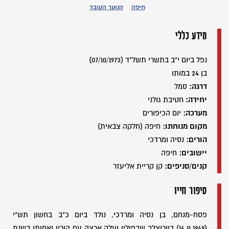
חיפה
הנוער העובד
מידע כללי
נפל ביום י"ב בתשרי תשל"ד (07/10/1973)
בן 24 במותו
דרגה:
סמל
יחידה:
חטיבת גולני
מערכה:
יום הכיפורים
מקום מנוחתו:
חיפה (חלקה צבאית)
הורים:
נסיה ומרדכי
יישובים:
חיפה
קנים/סניפים:
קן קריית אליעזר
סיפור חייו
פסח-מנחם, בן נסיה ומרדכי, נולד ביום כ"ב בחשון תש"י
(14.11.1949) בוורוצלב שבפולין ועלה ארצה עם הוריו ואחותו בשנת