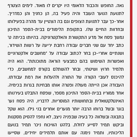
גאה. החופש והכבוד הלאומי היו יקרים לו מאוד. לימים הצטרף
לתנועת הנוער העובד והיה פעיל בה, הן כחניך והן כמדריך.
אחר-כך עבר לתנועת הצופים וגם בה הצטיין עד מהרה בפעילותו
ובחדוות החיים שלו. בתקופת הלימודים בבית-הספר התיכון
נמשך פסח אל מדע התקשורת והאלקטרוניקה. בהיותו בכיתה ט'
כתב יחד עם שני חברים עבודה רחבת יריעה על רשות השידור,
ושנתיים אחרי-כן בחר לכתוב עבודה על "מחשבים אלקטרוניים
ואפשרות השימוש בהם כמבצעי הוראה מתוכנתת". הוא היה
תלמיד חרוץ ושיטתי, ובחר להשתלם בקורס למחשבים, כדי
להיכנס לעובי הקורה של התורה ולהעלות את רמת עבודתו.
העבודה אכן הייתה מעולה ופטרה אותו מבחינת בגרות בכימיה.
אחד ממוריו בבית-הספר התיכון מספר, שפסח התבלט בעירנותו
האינטלקטואלית ובתחושותיו המוסריות. לדבריו, היה פסח נער
בוגר ובשל ברוחו הרבה יותר מנערים אחרים בני גילו. הוא שקל
בתבונה ובשלווה כל בעיה שבפניה ניצב, לא נחפז להסיק מסקנות
וביקש תמיד לסייע לזולת. בלהט הוויכוח ניכר תמיד בנועם
הליכותיו, ותמיד נימנה עם אותם תלמידים יחידים, שסייעו