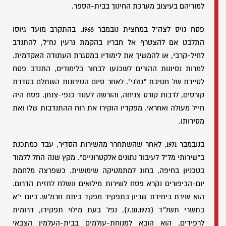
למוריהם בעיצוב מערכת החינוך בבית-הספר.
פסח גויס לצה"ל במחצית נובמבר 1968. בהתקרב מועד גיוסו
התלבט אם להצטרף אל חבריו בהקמת גרעין נח"ל, להתנדב
לחיל-קרבי, או להמשיך את לימודיו במסגרת העתודה האקדמית.
למרות נסיונות ההורים לשכנעו לבחור בלימודים, התנדב פסח
לסיירת של חטיבת "גולני". לאחר סיום הטירונות השתלם בסדרת
קורסים, לרבות קורס צניחה, והורשה לענוד כנפי-צנחן. פסח היה
חייל מעולה ואחראי. מפקדיו הוקירו את רוח ההתנדבות שלו ואת
מסירותו.
בנובמבר 1971, לאחר שהשתחרר מהשירות הסדיר, עבד כמתכנת
ב"שירותי מל"ל לעיבוד נתונים אלקטרוניים". מקץ שנה החל ללמוד
בטכניון בחיפה, בחוג למתמטיקה שימושית. כשפרצה מלחמת
יום-הכיפורים נקרא פסח לשירות מילואים ונשלח לחזית הדרום.
הוא שירת ביחידת שריון בתפקיד מפקד כיתת חרמ"ש. ביום י"א
בתשרי תשל"ד (7.10.1973), נפל בעת מילוי תפקידו, דרומית
לרפידים. הוא הובא למנוחת-עולמים בבית-העלמין הצבאי