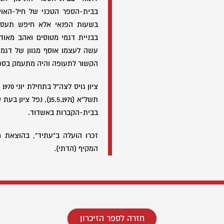
בבית-הספר הטכני של חיל-האוי
בשעות הפנאי אלא חיפש תעסוק
בבניית דגמי מטוסים ואהב מאוד
עשה לעצמו אוסף מגוון של דגמי 
הקשור לתעופה והיה מתעמק בספר
צי
תשל"א (15.5.1971), נפ
בבית-הקברות באשדוד.
זכרו הועלה ב"עתיד", בהוצאת 
המקיף (הדתי).
חזרה לספר הזיכרון