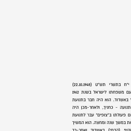
בן ניסים וסולטנה. נולד ביום י"ח בתשרי תש"ט (22.10.1948)
בקזבלנקה שבמרוקו. הוא עלה עם משפחתו לישראל בשנת 1962
" באשדוד. הוא היה חבר בתנועת
נועה - כחניך, ולאחר-מכן היה
 פעולתו ב"צופים" עבר לתנועת
את במשך שנה ומחצה. הוא המשיך
קיף (הדתי) באשדוד ואחר-כך