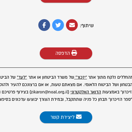
שיתוף:
הדפסה
מהחללים נלקח מתוך אתר
"יזכור"
של משרד הביטחון או אתר
"לעד"
של הביטוח
ון ושל הביטוח הלאומי. אם מצאתם טעות, או אם ברצונכם להעיר ולהוסיף
יכרון" באמצעות
הדואר האלקטרוני
(zikaron@noal.org.il) בצירוף פרטיכם המלאים.
פר הזיכרון" תבחן כל פניה שתתקבל, ובמידת הצורך יבוצעו עדכונים בסיפור
ליצירת קשר