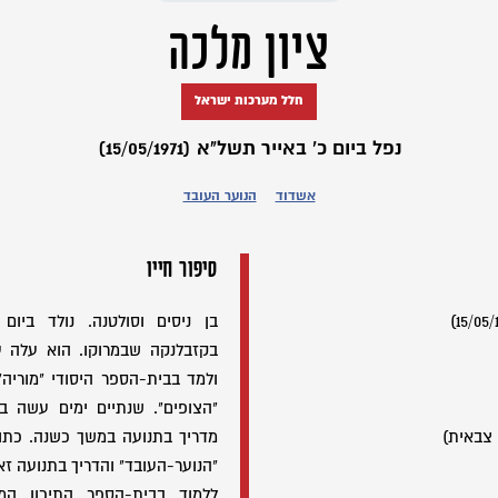
ציון מלכה
חלל מערכות ישראל
נפל ביום כ' באייר תשל"א (15/05/1971)
אשדוד
הנוער העובד
סיפור חייו
ולמד בבית-הספר היסודי "מוריה
"הצופים". שנתיים ימים עשה בת
צבאית)
מדריך בתנועה במשך כשנה. כתום
"הנוער-העובד" והדריך בתנועה ז
ללמוד בבית-הספר התיכון המ