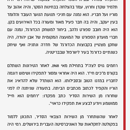
תלמיד שקדן וחרוץ, עמד בהצלחה בבחינות הסקר, והיה אהוב על
מוריו ועל חבריו. הוא נמנה עם חניכי תנועת הנוער העובד והלומד
בעין יעקב, והיה בה חבר פעיל מאוד ומעורה בכל האירועים בקן.
הוא היה חובב ספורט נלהב, ביחוד למשחק הכדורגל, נמנה עם
חברי מועדון הספורט של המועצה המקומית של אבן יהודה, היה
שחקן מצטיין בקבוצות הכדורגל של חדרה ונתניה ואף שיחק
כשנתיים כדורגל בעיר ליוורפול שבבריטניה.
רחמים גויס לצה"ל בתחילת מאי 1968. לאחר הטירונות השתלם
בקורס מ"כים חי"ר. הוא היה אחראי ומסור לתפקידו ושימש דוגמה
לחבריו במזגו הטוב ובסבילותו. הוא השתדל שלא להדאיג את
הוריו והקפיד לכתוב מכתבים הביתה. בתעודה שניתנה לו לפני
שחרורו מן השירות הסדיר כתב מפקדו: "רחמים הוא חייל
ממושמע ויודע לבצע את תפקידו כראוי".
לאחר שהשתחרר מן השירות הצבאי הסדיר, התכונן ללמוד
בפקולטה לחקלאות של האוניברסיטה העברית בירושלים. רמי היה