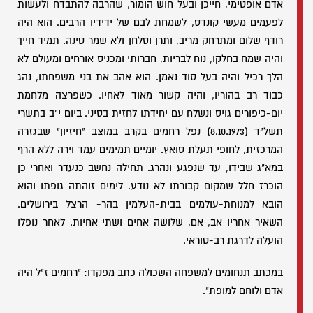
אדם אופטימי, חייכן ובעל חוש הומור, שהרבה להתבדח ולעשות
לפעמים מעשי קונדס, לשמחת לבם של ידידיו הרבים. הוא היה
רודף שלום ומתרחק מריב, ותרן וסלחן ולא שמר טינה. תמיד חייך
והיה שמח בחלקו, נוח לבריות, חברותי ומכניס אורחים ומעולם לא
הלך רכיל והיה בעל סוד נאמן. הוא אהב את בני משפחתו, נהג
כבוד רב בהוריו, והיה קשור מאוד לאחיו. כשפרצה מלחמת
יום-כיפורים גויס ונשלח עם יחידתו לחזית בסיני. ביום י"ב בתשרי
תשל"ד (8.10.1973) נפל רחמים בקרב במוצב "חיזיון" שבגזרה
המרכזית, לחופי תעלת סואץ. יומיים תמימים עמד וירה ללא הרף
במא"ג שבידו, עד שנפגע ונהרג. תחילה נחשב כנעדר ואחרי כן
הוכרז חלל שמקום קבורתו לא נודע. לימים זוהתה גופתו והוא
הובא למנוחת-עולמים בבית-העלמין בהר- הרצל בירושלים.
השאיר אחריו אב, אם, שלושה אחים ושתי אחיות. לאחר נופלו
הועלה לדרגת רב-טוראי.
במכתב תנחומים למשפחה השכולה כתב מפקדו: "רחמים ז"ל היה
אדם ולוחם למופת".