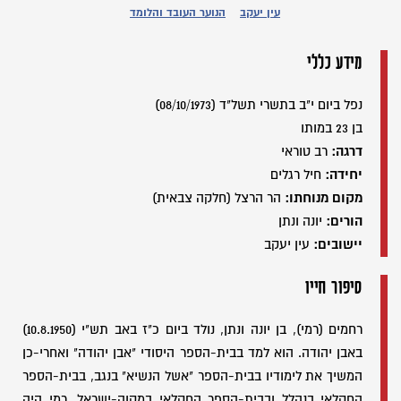
עין יעקב
הנוער העובד והלומד
מידע כללי
נפל ביום י"ב בתשרי תשל"ד (08/10/1973)
בן 23 במותו
דרגה:
רב טוראי
יחידה:
חיל רגלים
מקום מנוחתו:
הר הרצל (חלקה צבאית)
הורים:
יונה ונתן
יישובים:
עין יעקב
סיפור חייו
רחמים (רמי), בן יונה ונתן, נולד ביום כ"ז באב תש"י (10.8.1950)
באבן יהודה. הוא למד בבית-הספר היסודי "אבן יהודה" ואחרי-כן
המשיך את לימודיו בבית-הספר "אשל הנשיא" בנגב, בבית-הספר
החקלאי בנהלל ובבית-הספר החקלאי במקוה-ישראל. רמי היה