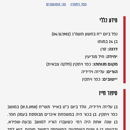
כפר ויתקין
בני המושבים
מידע כללי
נפל ביום י"ח בחשון תשמ"ג (04/11/1982)
בן 24 במותו
דרגה:
סרן
יחידה:
חיל מודיעין
מקום מנוחתו:
כפר ויתקין (חלקה צבאית)
הורים:
עליזה וידידיה
יישובים:
כפר ויתקין
סיפור חייו
בן עליזה וידידיה, נולד ביום כ"ט באייר תשי"ח (19.5.1958) במושב
כפר ויתקין. בן בכור היה במשפחת איכרים מבוססת בעמק חפר.
בן שנה אחת היה רמי כשעברו הוריו למושב גבעת-שפירא,
ובהיותו בן 5 שנים השתקעה המשפחה במושב חופית. הוא למד