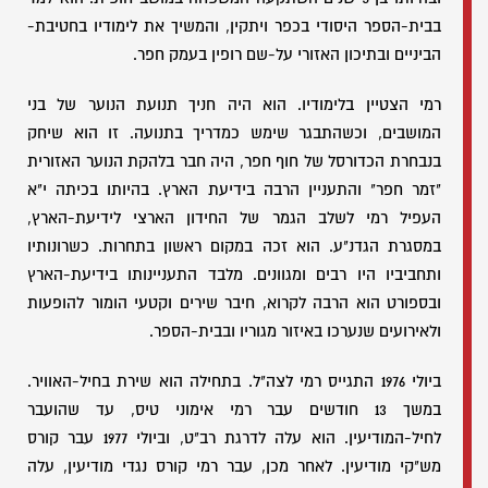
בבית-הספר היסודי בכפר ויתקין, והמשיך את לימודיו בחטיבת-
הביניים ובתיכון האזורי על-שם רופין בעמק חפר.
רמי הצטיין בלימודיו. הוא היה חניך תנועת הנוער של בני
המושבים, וכשהתבגר שימש כמדריך בתנועה. זו הוא שיחק
בנבחרת הכדורסל של חוף חפר, היה חבר בלהקת הנוער האזורית
"זמר חפר" והתעניין הרבה בידיעת הארץ. בהיותו בכיתה י"א
העפיל רמי לשלב הגמר של החידון הארצי לידיעת-הארץ,
במסגרת הגדנ"ע. הוא זכה במקום ראשון בתחרות. כשרונותיו
ותחביביו היו רבים ומגוונים. מלבד התעניינותו בידיעת-הארץ
ובספורט הוא הרבה לקרוא, חיבר שירים וקטעי הומור להופעות
ולאירועים שנערכו באיזור מגוריו ובבית-הספר.
ביולי 1976 התגייס רמי לצה"ל. בתחילה הוא שירת בחיל-האוויר.
במשך 13 חודשים עבר רמי אימוני טיס, עד שהועבר
לחיל-המודיעין. הוא עלה לדרגת רב"ט, וביולי 1977 עבר קורס
מש"קי מודיעין. לאחר מכן, עבר רמי קורס נגדי מודיעין, עלה