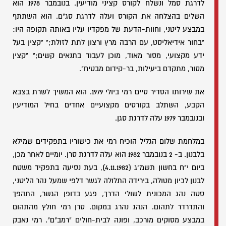
לדרגת סמל ונשלח לקורס קציני מודיעין. בנובמבר 1978 הוא
השלים בהצלחה את הקורס ועלה לדרגת סג"ם. הוא השתתף
במבצע ליטני, וחוות-הדעת של מפקדיו עליו באותה תקופה היו:
"בחור אידיאליסט, עם הרבה מרץ ורצון לתת לזולת;" "קצין בעל
ידע מקצועי, מסור מאוד, מוכן לעבוד בתנאים קשים;" "קצין
מסור, מתקדם ביעילות, בר-קידום מבטיח".
את שירותו הסדיר סיים רמי ביולי 1979. הוא המשיך לשרת בצבא
הקבע, השתלב בקורסים מקצועיים אחדים בחיל המודיעין
ובנובמבר 1979 עלה לדרגת סגן.
במלחמת שלום הגליל הוכיח רמי את כישוריו בתפקידים שמילא
בלבנון. ב- 2 בנובמבר 1982 הוא עלה לדרגת סרן. יומיים לאחר מכן,
ביום י"ח בחשון תשמ"ג (4.11.1982), בעת נסיעה בתפקיד משטח
לבנון לכיון מטולה, בירידה התלולה לגשר דלפי שמעל נהר הליטני,
סטה נהג המכונית לשולי הדרך, פגע בדופן הגשר, התהפך
והתדרדר לתהום. הנהג נהרג במקום. סרן רמי חולץ מהתהום
במבצע מסוקים מורכב, ופונה לבית-חולים "רמב"ם". רמי נאבק