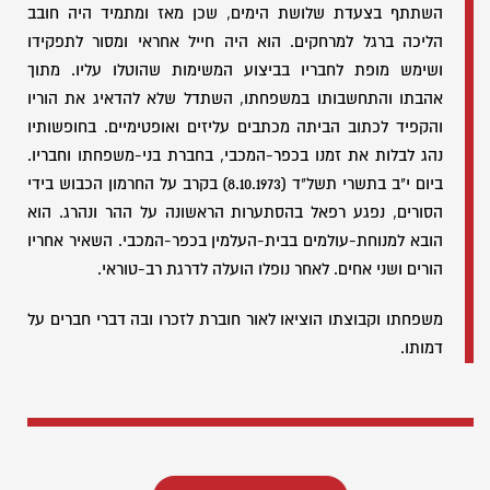
השתתף בצעדת שלושת הימים, שכן מאז ומתמיד היה חובב
הליכה ברגל למרחקים. הוא היה חייל אחראי ומסור לתפקידו
ושימש מופת לחבריו בביצוע המשימות שהוטלו עליו. מתוך
אהבתו והתחשבותו במשפחתו, השתדל שלא להדאיג את הוריו
והקפיד לכתוב הביתה מכתבים עליזים ואופטימיים. בחופשותיו
נהג לבלות את זמנו בכפר-המכבי, בחברת בני-משפחתו וחבריו.
ביום י"ב בתשרי תשל"ד (8.10.1973) בקרב על החרמון הכבוש בידי
הסורים, נפגע רפאל בהסתערות הראשונה על ההר ונהרג. הוא
הובא למנוחת-עולמים בבית-העלמין בכפר-המכבי. השאיר אחריו
הורים ושני אחים. לאחר נופלו הועלה לדרגת רב-טוראי.
משפחתו וקבוצתו הוציאו לאור חוברת לזכרו ובה דברי חברים על
דמותו.