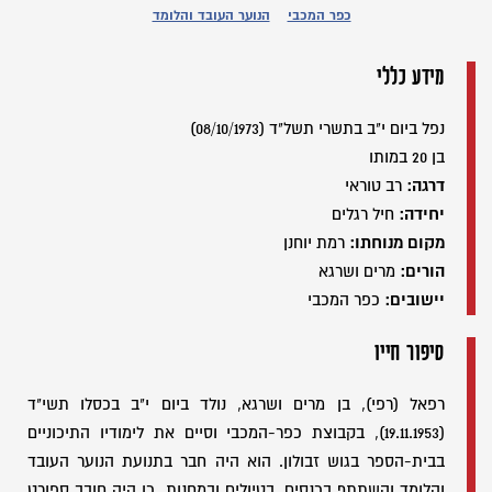
כפר המכבי
הנוער העובד והלומד
מידע כללי
נפל ביום י"ב בתשרי תשל"ד (08/10/1973)
בן 20 במותו
דרגה:
רב טוראי
יחידה:
חיל רגלים
מקום מנוחתו:
רמת יוחנן
הורים:
מרים ושרגא
יישובים:
כפר המכבי
סיפור חייו
רפאל (רפי), בן מרים ושרגא, נולד ביום י"ב בכסלו תשי"ד
(19.11.1953), בקבוצת כפר-המכבי וסיים את לימודיו התיכוניים
בבית-הספר בגוש זבולון. הוא היה חבר בתנועת הנוער העובד
והלומד והשתתף בכנסים, בטיולים ובמחנות. כן היה חובב ספורט