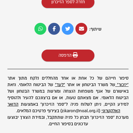
חזרה לספר הזיכרון
שיתוף:
הדפסה
סיפור חייהם של כל אחת או אחד מהחללים נלקח מתוך אתר
"יזכור"
של משרד הביטחון או אתר
"לעד"
של הביטוח הלאומי. וזאת
באישורם של אגף משפחות הנצחה ומורשת במשרד הבטחון ושל
הביטוח הלאומי. אם מצאתם טעות, או אם ברצונכם להעיר ולהוסיף
למידע הקיים, ניתן לשלוח פניה ל"ספר הזיכרון" באמצעות
הדואר
האלקטרוני
(zikaron@noal.org.il) בצירוף פרטיכם המלאים.
מערכת "ספר הזיכרון" תבחן כל פניה שתתקבל, ובמידת הצורך יבוצעו
עדכונים בסיפור החיים.