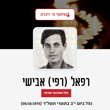
שיתוף נר זיכרון
רפאל (רפי) אבישי
חלל מערכות ישראל
נפל ביום י"ב בתשרי תשל"ד (08/10/1973)