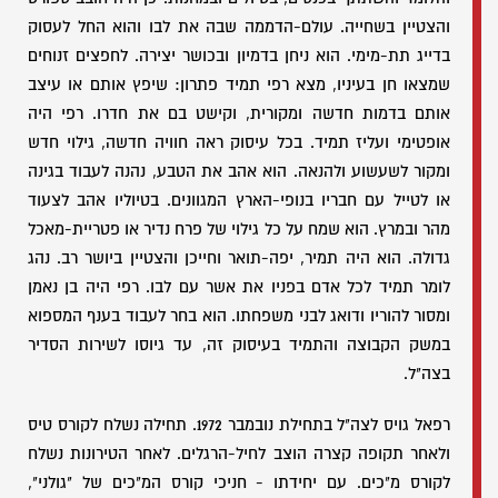
והצטיין בשחייה. עולם-הדממה שבה את לבו והוא החל לעסוק
בדייג תת-מימי. הוא ניחן בדמיון ובכושר יצירה. לחפצים זנוחים
שמצאו חן בעיניו, מצא רפי תמיד פתרון: שיפץ אותם או עיצב
אותם בדמות חדשה ומקורית, וקישט בם את חדרו. רפי היה
אופטימי ועליז תמיד. בכל עיסוק ראה חוויה חדשה, גילוי חדש
ומקור לשעשוע ולהנאה. הוא אהב את הטבע, נהנה לעבוד בגינה
או לטייל עם חבריו בנופי-הארץ המגוונים. בטיוליו אהב לצעוד
מהר ובמרץ. הוא שמח על כל גילוי של פרח נדיר או פטריית-מאכל
גדולה. הוא היה תמיר, יפה-תואר וחייכן והצטיין ביושר רב. נהג
לומר תמיד לכל אדם בפניו את אשר עם לבו. רפי היה בן נאמן
ומסור להוריו ודואג לבני משפחתו. הוא בחר לעבוד בענף המספוא
במשק הקבוצה והתמיד בעיסוק זה, עד גיוסו לשירות הסדיר
בצה"ל.
רפאל גויס לצה"ל בתחילת נובמבר 1972. תחילה נשלח לקורס טיס
ולאחר תקופה קצרה הוצב לחיל-הרגלים. לאחר הטירונות נשלח
לקורס מ"כים. עם יחידתו - חניכי קורס המ"כים של "גולני",