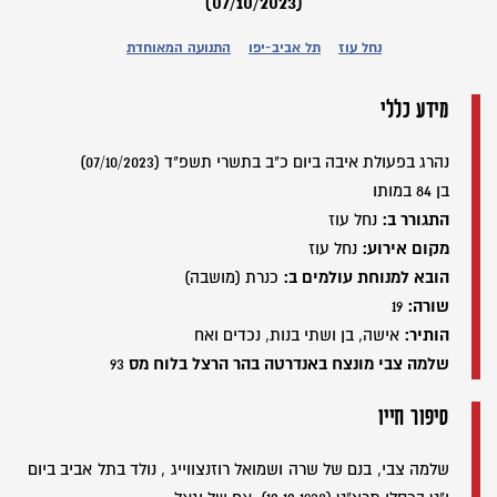
(07/10/2023)
נחל עוז
תל אביב-יפו
התנועה המאוחדת
מידע כללי
נהרג בפעולת איבה ביום כ"ב בתשרי תשפ"ד (07/10/2023)
בן 84 במותו
התגורר ב:
נחל עוז
מקום אירוע:
נחל עוז
הובא למנוחת עולמים ב:
כנרת (מושבה)
שורה:
19
הותיר:
אישה, בן ושתי בנות, נכדים ואח
שלמה צבי מונצח באנדרטה בהר הרצל בלוח מס
93
סיפור חייו
שלמה צבי, בנם של שרה ושמואל רוזנצווייג , נולד בתל אביב ביום