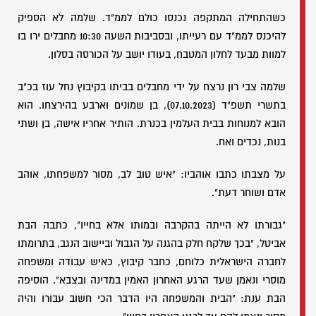
כשהתחילה המתקפה נכנסו כולם לממ"ד. שלמה לא הספיק
להיכנס לממ"ד עם רעייתו, ובסביבות השעה 10:30 מחבלים ירו בו
למוות מבעד לחלון המטבח, בעודו יושב על הכורסה בסלון.
שלמה צבי רון נרצח על ידי מחבלים בביתו בקיבוץ נחל עוז בכ"ב
בתשרי תשפ"ד (07.10.2023), בן שמונים וארבע בהירצחו. הוא
הובא למנוחות בבית העלמין בכנרת. הותיר אחריו אישה, בן ושתי
בנות, נכדים ואח.
על מצבתו כתבו אוהביו: "איש טוב לב, מסור למשפחתו, אוהב
אדם ושוחר דעת".
"גבורתו לא הייתה בהקרבה ובמותו אלא בחייו", כתבה הבת
אביטל, "בכך שלקח חלק בהגנה על הגבול וביישוב הנגב, בתרומתו
לחברה הישראלית כלוחם, כחבר קיבוץ, כאיש עבודה ומשפחה
מוסרי ונאמן שעד הרגע האחרון האמין במדינה ובצבא". הוסיפה
הבת ענת: "הבית והמשפחה היו הדבר הכי חשוב עבורו והיה