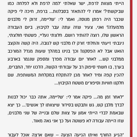
הייתי מצוות לרפת, ישר שאלתי 'למה לרפת ולא לפלחה כמו
שביקשתי?' אמרו לי להתאזר בסבלנות... ברפת, חיכה לי פיקה
שכבר היה רפתן מנוסה, ואמר לי: 'שליימה, זרוק לי מלבנים
מלמעלה!' ואני, צעיר שזה עתה עבר לקיבוץ, ביום העבודה
הראשון שלו, רוצה להותיר רושם. חלצתי נעליי, פשטתי חולצתי,
ניגבתי זיעתי והחלתי זורק לו מלבני קש לגובה. היה קשה והקצב
הואט אבל לא הפסקנו! וכך בנינו במהלך שעות מגדל המורכב
ממלבני קש... לאחר יום עבודה מפרך ומספק שנגמר בארבע
בערך, בו חשתי סיפוק רב על עבודתי הקשה, הלכנו יחד, החברים,
להכין קפה ומיד לאחר מכן להתקלח במקלחת המשותפת. שם
חלקנו חוויות וסיפורים משטח הקיבוץ...
"לאחר זמן מה... פיקה אמר לי: 'שליימה, אתה כבר יכול לבנות
לבדך מלבן קש, גש ותבקש בסידור שיצוותו לך אנשים'... כך יצא
שבאמת לבדי הייתי אמון על צוות שלם ובנייה של שני מלבנים,
שזו הייתה עבודה לא פשוטה ועל כך אני גאה מאוד.
"הגיע החורף ואיתו הגיעה הצעה – שאם ארצה אוכל לעבור