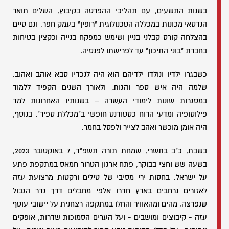
בשנות התשעים, עם תהליכי ההפרטה בקיבוץ, השלים תואר
הנדסאי מכונות במכללה הטכנולוגית "רופין" בעמק חפר, וגם סיים
בהצלחה קורס קבלני בניין ושימש כמפקח בנייה וכקצין בטיחות
בחברת "בוני התיכון" עד לפרישתו לפנסיה.
כשבגרו ילדיו ונולדו ילדיהם הוא היה לנכדיו סבא אוהב ואהוב.
שלמה היה איש ספר והגות, ולאורך השנים הקפיד ללמוד
במסגרות שונות לימודי העשרה – בשנותיו האחרונות למד
פילוסופיה ומדעי הרוח כסטודנט חופשי ב"מכללת ספיר". בנוסף,
היה אומן מוכשר ואהב לצייר ולפסל בחמר.
בשבת, כ"ב בתשרי, שמחת תורה תשפ"ד, 7 באוקטובר 2023,
בשעה שש וחצי בבוקר, פתח ארגון הטרור חמאס במתקפת פתע
על ישראל. בחסות ירי מסיבי של טילים ורקטות מרצועת עזה
לאזורים נרחבים בארץ חדרו אלפי מחבלים דרך גדר הגבול
שנפרצה, מהים ומהאוויר והחלו במתקפה רצחנית על יישובי עוטף
עזה - קיבוצים ומושבים - ועל הערים הסמוכות שדרות, אופקים