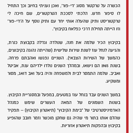
הכשרה על טרקטור מסוג 'די-פור', ואכן נעניתי בחיוב וכך התחיל
לו סיפור חדש. הלכתי לסככת הטרקטורים, שם חיכה לי
טרקטוריסט ותיק שהעלה אותי יחד עם ותיק נוסף על ה'די-פור'
וזו הייתה תחילת דרכי כפלאח בקיבוץ".
בקיבוץ הכיר שלמה את חנה, שנולדה וגדלה בקבוצת כנרת,
והגיעה לנחל עוז לשנת שירות שלישית (שהייתה נהוגה בקיבוצים,
כהמשך של השירות הצבאי). השניים נפגשו ואהבתם פרחה.
בשנת 1965 הם נישאו, ובמהלך השנים נולדו ילדיהם ענת, אביטל
ואביב. שלמה התמסר לבית ולמשפחה והיה בעל ואב דואג, מסור
ומשקיע.
במשך השנים עבד בנחל עוז במטעים, במפעל ובמסגריית הקיבוץ.
בשנות השמונים של המאה העשרים שימש כמנהל
האדמיניסטרטיבי של "בימת הקיבוץ" (תיאטרון הקיבוץ) – תפקיד
שהלם אותו בתור מי שהיה גם שחקן מוכשר וזמר חובב שהופיע
בקיבוץ ובהפקות תיאטרון אזוריות.