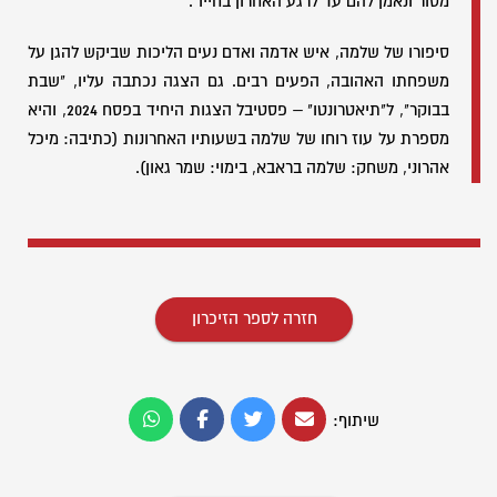
מסור ונאמן להם עד לרגע האחרון בחייו".
סיפורו של שלמה, איש אדמה ואדם נעים הליכות שביקש להגן על
משפחתו האהובה, הפעים רבים. גם הצגה נכתבה עליו, "שבת
בבוקר", ל"תיאטרונטו" – פסטיבל הצגות היחיד בפסח 2024, והיא
מספרת על עוז רוחו של שלמה בשעותיו האחרונות (כתיבה: מיכל
אהרוני, משחק: שלמה בראבא, בימוי: שמר גאון).
חזרה לספר הזיכרון
שיתוף: