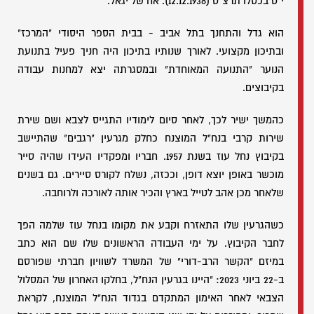
י"ט בכסלו תרצ"ט (12.12.1938). אח של יגאל.
הוא גדל והתחנך בתל אביב - בבית הספר היסודי "המרכז"
ובתיכון מקצועי. לאורך שנותיו בתיכון היה חניך פעיל בתנועת
הנוער "התנועה המאוחדת" ובמסגרתה יצא למחנות עבודה
בקיבוצים.
כהמשך ישיר לכך, לאחר סיום לימודיו התגייס לצבא ושם שירת
שירות קרבי בנח"ל המוצנח כחלק מגרעין "רגבים" שהתיישב
בקיבוץ נחל עוז בשנת 1957. חבריו ומפקדיו העידו שהיה סייר
מוכשר באופן יוצא דופן, וככזה, נשלח לקורס סיירים. גם בשנים
שלאחר מכן אהב לטייל בארץ והכיר אותה לאורכה ולרוחבה.
כשהגרעין שלו התאזרח וקבע את מקומו בנחל עוז שלמה הפך
לחבר הקיבוץ. על ימי העבודה הראשונים שלו שם הוא כתב
במיזם "הקשר הרב-דורי" של המשרד לשוויון חברתי שפורסם
ב-22 ביוני 2023: "היינו בגרעין הנח"ל, בחלקו האחרון של המסלול
הצבאי לאחר האימון המתקדם בגדוד הנח"ל המוצנח, לקראת