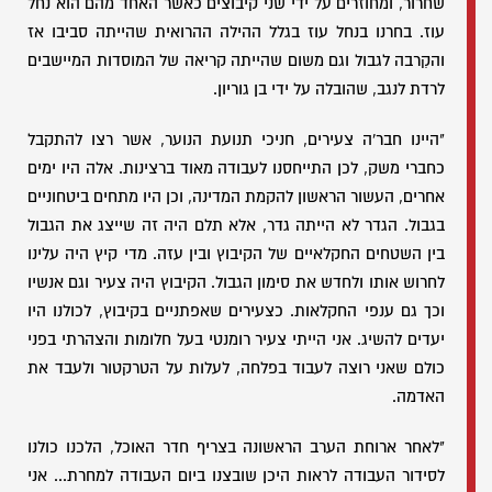
שחרור, ומחוזרים על ידי שני קיבוצים כאשר האחד מהם הוא נחל
עוז. בחרנו בנחל עוז בגלל ההילה ההרואית שהייתה סביבו אז
והקִרבה לגבול וגם משום שהייתה קריאה של המוסדות המיישבים
לרדת לנגב, שהובלה על ידי בן גוריון.
"היינו חבר'ה צעירים, חניכי תנועת הנוער, אשר רצו להתקבל
כחברי משק, לכן התייחסנו לעבודה מאוד ברצינות. אלה היו ימים
אחרים, העשור הראשון להקמת המדינה, וכן היו מתחים ביטחוניים
בגבול. הגדר לא הייתה גדר, אלא תלם היה זה שייצג את הגבול
בין השטחים החקלאיים של הקיבוץ ובין עזה. מדי קיץ היה עלינו
לחרוש אותו ולחדש את סימון הגבול. הקיבוץ היה צעיר וגם אנשיו
וכך גם ענפי החקלאות. כצעירים שאפתניים בקיבוץ, לכולנו היו
יעדים להשיג. אני הייתי צעיר רומנטי בעל חלומות והצהרתי בפני
כולם שאני רוצה לעבוד בפלחה, לעלות על הטרקטור ולעבד את
האדמה.
"לאחר ארוחת הערב הראשונה בצריף חדר האוכל, הלכנו כולנו
לסידור העבודה לראות היכן שובצנו ביום העבודה למחרת... אני