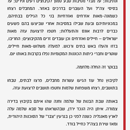
ונתיבות; על מבלי מסיבות טבע סמוך לקיבוצים רעים ונירים; על
בסיסי צה"ל ועל העוברים בדרכים באזור. המחבלים רצחו
כשמונה-מאות אזרחים ואזרחיות בני כל הגילים בבתיהם,
במכוניותיהם ובעת שבילו במסיבות אחרי שביצעו בהם פשעים
כבדים לרבות אונס והתעללות; חטפו לרצועת עזה מאות
ישראלים – חיילים ואזרחים וכן עובדים זרים מהקיבוצים; החריבו,
בזזו והעלו באש בתים ורכוש. למעלה משלוש-מאות חיילים,
שוטרים וחברי כיתות הכוננות המקומיות נפלו בקרבות באותו יום.
בבוקר זה החלה מלחמה.
לקיבוץ נחל עוז הגיעו עשרות מחבלים, פרצו לבתים, טבחו
בתושבים, רצחו משפחות שלמות וחטפו תושבים לרצועת עזה.
באותה שבת הבנות של שלמה וחנה שהו איתם בקיבוץ בדירה
צמודה. איתן היה הנכד ירדן, שבהשראתו של סבא שלמה עלה
לארץ מאנגליה כשנה לפני כן בגרעין "צבר" של הסוכנות היהודית,
ומאז שירת בצה"ל כחייל בודד.