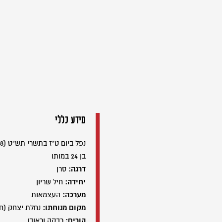
מידע כללי
נפל ביום ט"ז בתשרי תש"ט (19/10/1948)
בן 24 במותו
דרגה:
סרן
יחידה:
חיל שריון
מערכה:
העצמאות
מקום מנוחתו:
נחלת יצחק (ח
הורים:
רבקה וראובן