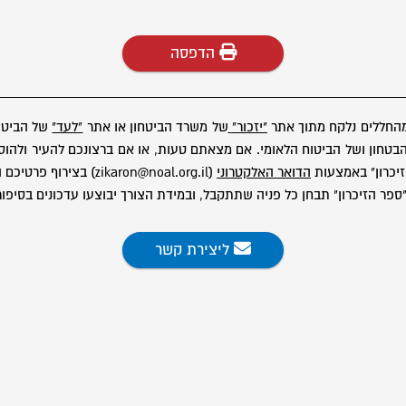
הדפסה
מהחללים נלקח מתוך אתר
"יזכור"
של משרד הביטחון או אתר
"לעד"
של הביטוח
ון ושל הביטוח הלאומי. אם מצאתם טעות, או אם ברצונכם להעיר ולהוסיף
יכרון" באמצעות
הדואר האלקטרוני
(zikaron@noal.org.il) בצירוף פרטיכם המלאים.
פר הזיכרון" תבחן כל פניה שתתקבל, ובמידת הצורך יבוצעו עדכונים בסיפור
ליצירת קשר