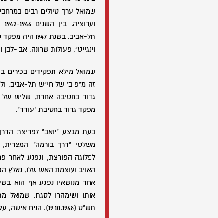
שמואל ערך טיולים רבים במרחבי 
וער
תל-אביב. בשנת 47
וינגייט", פעולות שרונה, אבו-לבן 
שמואל מילא תפקידים בכירים בצ
זה מ"פ ב' של חי"ש תל-אביב, ול
גדוד בחטיבה אחרת, שליש של חט
מפקד גדוד בחטיבת "עודד".
בעת מבצע "יואב" לפריצת הדרך 
משלטי "דרך בורמה" המצרית, 
לפלוגה הפורצת, ונפגע לאחר פר
האויב ועוצמת האש שלו, נאלץ הכ
אחד מנושאיו נפגע אף הוא בשע
אותו ושימהרו לסגת. שמואל מ
תש"ט (19.10.1948). הניח אישה, עליזה.