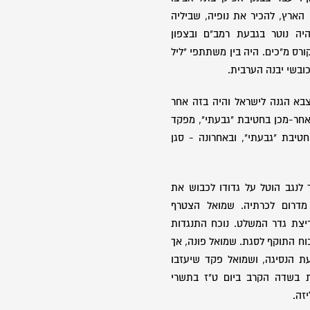
הארץ, להכיר את נופיה, שביליה
וציה. בין השנים 1942-1946 היה נוטר בגבעת רמב"ם ובצפון
19 היה מפקד קורס מ"כים. היה בין משתתפי "ליל
וכובשי יבנה הערבית.
בא הגנה לישראל והיה בזה אחר
אחר-מכן בחטיבת "גבעתי", מפקד
יבת "גבעתי", ובאחרונה - סגן
לנגב הוטל על גדודו לכבוש את
מדרום לכרתיה. שמואל הצטרף
יצת גדר המשלט. נוכח התנגדות
וח התוקף לסגת. שמואל פונה, אך
ת הנסיגה, ושמואל פקד שיעזבו
ת בשדה הקרב ביום ט"ז בתשרי