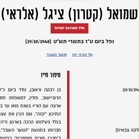
שמואל (קטרון) ציגל (אלראי)
חלל מערכות ישראל
נפל ביום ט"ז בתשרי תש"ט (19/10/1948)
תל אביב-יפו
הנוער העובד
סיפור חייו
הרוביישוב, פולין, למשפחה חסי
ארצה עם ה
התיכון "יבנה", שם הכין את עצמ
בגלל פעילותו הרבה בארגון ה"ה
לקה צבאית)
חברותו בתנועת "הנוער העובד".
ב"מרכז מורים מוסמכים" ו"פיטמ