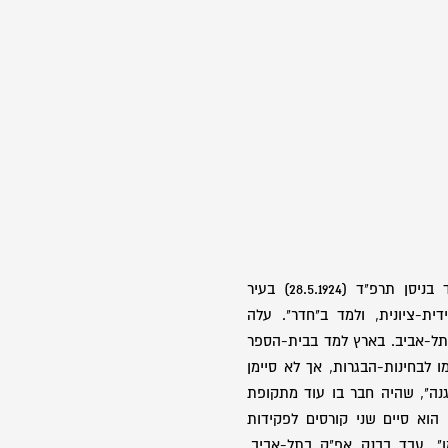
בן רבקה וראובן, נולד ביום כ"ד בניסן תרפ"ד (28.5.1924) בעיר
דית-ציונית, ולמד ב"חדר". עלה
וריו בשנת 1935 וגר בתל-אביב. בארץ למד בבית-הספר
ו לבחינות-הבגרות, אך לא סיימן
גנה", שהיה חבר בו עוד מתקופת
 הוא סיים שני קורסים לפקידות
ן". עבד בבנק אפ"ק בתל-אביב.