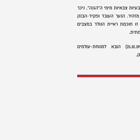
עיות צבאיות מימי ה"הגנה", ניכר
מזהיר. הנער העובד ופקיד-הבנק
 זו חוכמת ראיית הנולד במצבים
תית.
ביום י"ב בטבת תשי"א (21.12.1950) הובא למנוחת-עולמים
.