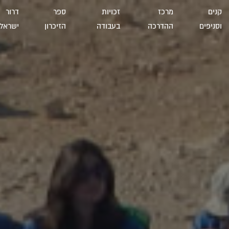
קנים
מרכז
זכויות
ספר
דרור
וסניפים
ההדרכה
בעבודה
הזיכרון
ישראל